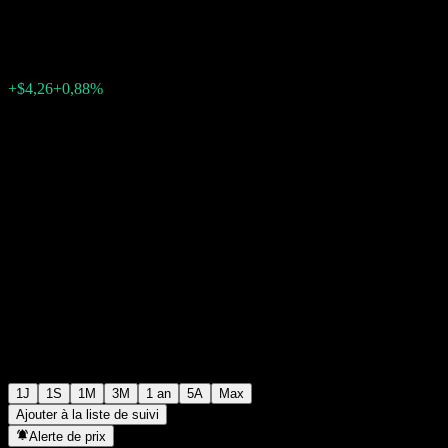
$488,29
1214
+$4,26
+0,88%
14:13 Aujourd'hui
1J
1S
1M
3M
1 an
5A
Max
Ajouter à la liste de suivi
Alerte de prix