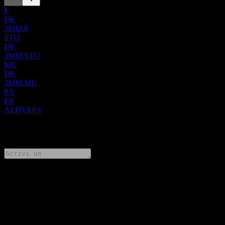
F
DE
3MM.F
STU
DE
3MM.STU
MU
DE
3MM.MU
PA
FR
ALDVI.PA
0 Comments
Condividi i tuoi pensieri
FAQ