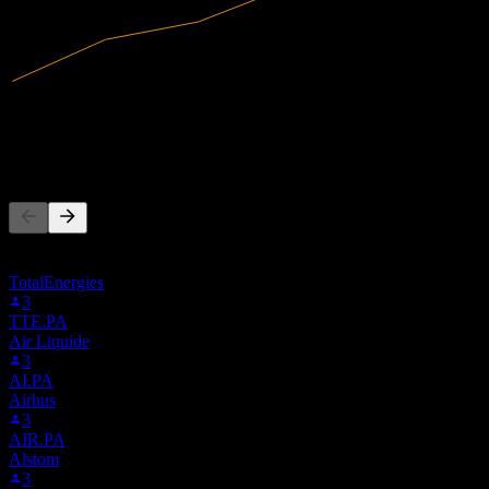
8,79M
Ricavi
-14,49M
Utile netto
Altri seguono anche
Questa lista si basa sulle watchlist degli utenti di Stock Events che
seguono ALDVI.PA. Non è una raccomandazione di investimento.
TotalEnergies
3
TTE.PA
Air Liquide
3
AI.PA
Airbus
3
AIR.PA
Alstom
3