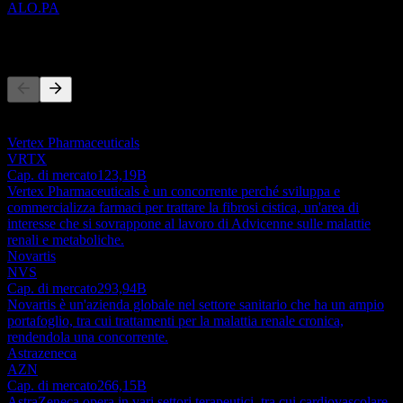
ALO.PA
Concorrenti
Questo elenco è un'analisi basata su eventi di mercato recenti. Non è
una raccomandazione di investimento.
Vertex Pharmaceuticals
VRTX
Cap. di mercato
123,19B
Vertex Pharmaceuticals è un concorrente perché sviluppa e
commercializza farmaci per trattare la fibrosi cistica, un'area di
interesse che si sovrappone al lavoro di Advicenne sulle malattie
renali e metaboliche.
Novartis
NVS
Cap. di mercato
293,94B
Novartis è un'azienda globale nel settore sanitario che ha un ampio
portafoglio, tra cui trattamenti per la malattia renale cronica,
rendendola una concorrente.
Astrazeneca
AZN
Cap. di mercato
266,15B
AstraZeneca opera in vari settori terapeutici, tra cui cardiovascolare,