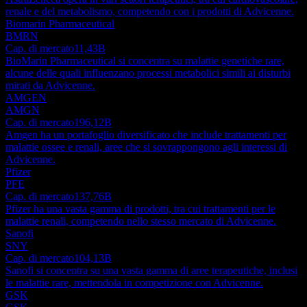
renale e del metabolismo, competendo con i prodotti di Advicenne.
Biomarin Pharmaceutical
BMRN
Cap. di mercato
11,43B
BioMarin Pharmaceutical si concentra su malattie genetiche rare,
alcune delle quali influenzano processi metabolici simili ai disturbi
mirati da Advicenne.
AMGEN
AMGN
Cap. di mercato
196,12B
Amgen ha un portafoglio diversificato che include trattamenti per
malattie ossee e renali, aree che si sovrappongono agli interessi di
Advicenne.
Pfizer
PFE
Cap. di mercato
137,76B
Pfizer ha una vasta gamma di prodotti, tra cui trattamenti per le
malattie renali, competendo nello stesso mercato di Advicenne.
Sanofi
SNY
Cap. di mercato
104,13B
Sanofi si concentra su una vasta gamma di aree terapeutiche, inclusi
le malattie rare, mettendola in competizione con Advicenne.
GSK