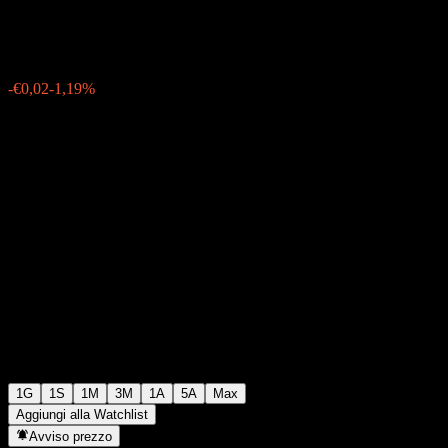
€1,6600
16
-€0,02
-1,19%
Friday 15:19
1G
1S
1M
3M
1A
5A
Max
Aggiungi alla Watchlist
Avviso prezzo