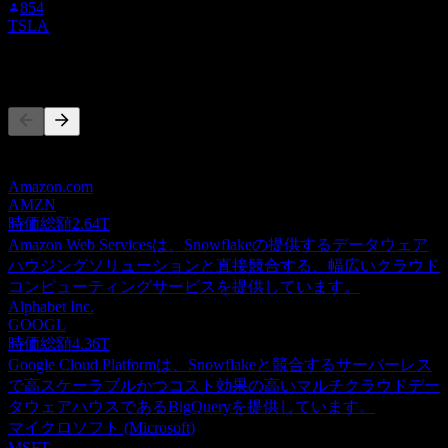
854
TSLA
競合他社
このリストは最近の市場イベントに基づく分析です。投資推
奨ではありません。
Amazon.com
AMZN
時価総額
2.64T
Amazon Web Servicesは、Snowflakeの提供するデータウェア
ハウジングソリューションと直接競合する、幅広いクラウド
コンピューティングサービスを提供しています。
Alphabet Inc.
GOOGL
時価総額
4.36T
Google Cloud Platformは、Snowflakeと競合するサーバーレス
で高スケーラブルかつコスト効果の高いマルチクラウドデー
タウェアハウスであるBigQueryを提供しています。
マイクロソフト (Microsoft)
MSFT