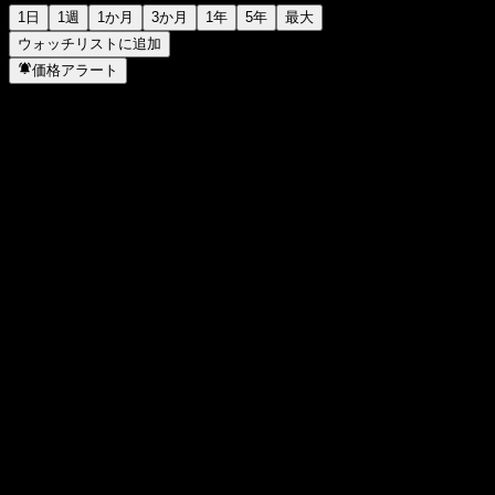
1日
1週
1か月
3か月
1年
5年
最大
ウォッチリストに追加
価格アラート
統計
日中高値
280
日中安値
275
52週高値
280
52週安値
101.4
出来高
94
平均出来高
-
時価総額
97.05B
PER
-