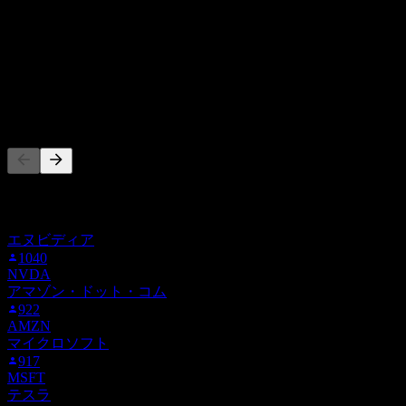
85
%
ホールド
15
%
売却
0
%
他の人もフォロー中
このリストは、5Q5.F をフォローしているStock Eventsユーザ
ーのウォッチリストに基づいています。投資推奨ではありま
せん。
エヌビディア
1040
NVDA
アマゾン・ドット・コム
922
AMZN
マイクロソフト
917
MSFT
テスラ