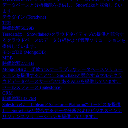
データベースと分析機能を提供し、Snowflakeと競合してい
ます。
テラダイン (Teradyne)
TER
時価総額
56.29B
Teradataは、Snowflakeのクラウドネイティブの提供と競合す
るクラウドベースのデータ分析および管理ソリューションを
提供しています。
モンゴDB (MongoDB)
MDB
時価総額
27.51B
MongoDBは、柔軟でスケーラブルなデータベースソリュー
ションを提供することで、Snowflakeと競合するマルチクラ
ウドデータベースサービスであるAtlasを提供しています。
セールスフォース (Salesforce)
CRM
時価総額
133.76B
Salesforceは、TableauとSalesforce Platformのサービスを提供
し、Snowflakeと競合するデータ分析およびビジネスインテ
リジェンスソリューションを提供しています。