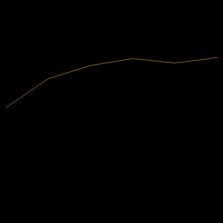
0.45
2020
2021
2022
2023
2024
2025
4.06B
売上高
-1.16B
純利益
アナリスト格付け
224.51
平均目標株価
最高予想は 280.76 です。
過去6か月間の33件の評価に基づきます。これは投資推奨で
はありません。
購入