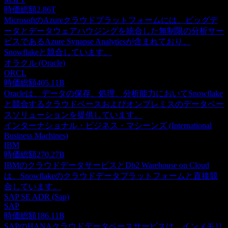
時価総額
2.86T
MicrosoftのAzureクラウドプラットフォームには、ビッグデ
ータとデータウェアハウジングを統合した無制限の分析サー
ビスであるAzure Synapse Analyticsが含まれており、
Snowflakeと競合しています。
オラクル (Oracle)
ORCL
時価総額
405.11B
Oracleは、データの保存、処理、分析能力においてSnowflake
と競合するクラウドベースおよびオンプレミスのデータベー
スソリューションを提供しています。
インターナショナル・ビジネス・マシーンズ (International
Business Machines)
IBM
時価総額
270.27B
IBMのクラウドデータサービスとDb2 Warehouse on Cloud
は、Snowflakeのクラウドデータプラットフォームと直接競
合しています。
SAP SE ADR (Sap)
SAP
時価総額
186.11B
SAPのHANAクラウドデータベースサービスは、インメモリ