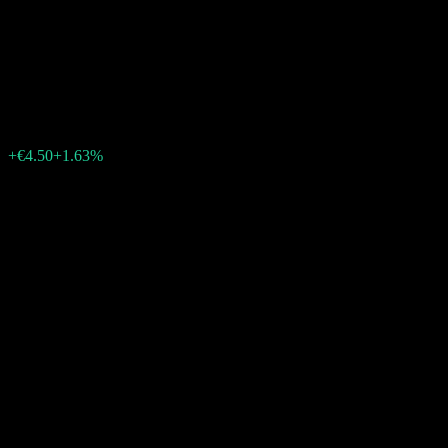
Snowflake (インターネット企
業)
€280.00
3732
+€4.50
+1.63%
15:44 今日