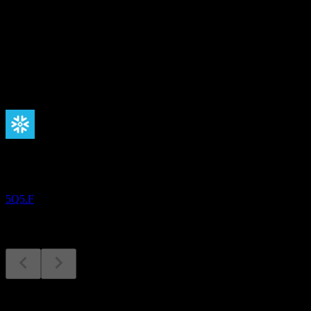
配当利回り
-
配当
-
今後
決算
2
SEP
Snowflake (インターネット企業)
5Q5.F
決算