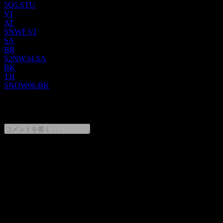
5Q5.STU
VI
AT
SNWF.VI
SA
BR
S2NW34.SA
BK
TH
SNOW06.BK
0 Comments
意見をシェア
FAQ
Snowflake (インターネット企業)の株価は今日いくらです
か？
▼