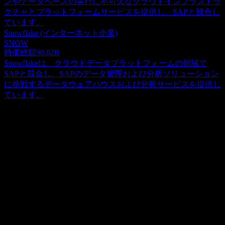
ンやデータベースの実行に不可欠なクラウドインフラストラ
クチャとプラットフォームサービスを提供し、SAPと競合し
ています。
Snowflake (インターネット企業)
SNOW
時価総額
90.62B
Snowflakeは、クラウドデータプラットフォームの領域で
SAPと競合し、SAPのデータ管理および分析ソリューション
に挑戦するデータウェアハウスおよび分析サービスを提供し
ています。
概要
Sapは、子会社とともに、世界中でエンタープライズ・アプ
リケーションおよびビジネス・ソリューションを提供してい
ます。同社は、SAP Business AI、財務、リスク、プロジェク
Show more...
ト管理、調達、製造、サプライチェーン、資産管理、研究開
CEO
発のためのソフトウェア機能を提供するSAP S/4HANA、人
Mr. Christian Klein
事、勤怠、給与、タレントおよび従業員エクスペリエンス管
従業員
理、アナリティクス、プランニングを含む人事向けSAP
108187
SuccessFactorsソリューション、ならびに直接・間接支出、出
国