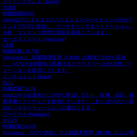
アドビシステムズ (Adobe)
ADBE
時価総額
88.9B
Adobeはデジタルエクスペリエンスとマーケティングのセグ
メントでSAPと競合し、マーケティングオートメーション、
分析、コンテンツ管理の製品を提供しています。
セールスフォース (Salesforce)
CRM
時価総額
133.76B
Salesforceは、顧客関係管理（CRM）の領域でSAPと競合
し、SAPのCRM提供に匹敵するクラウドベースのCRMソリ
ューションを提供しています。
インテュイット (Intuit)
INTU
時価総額
75.21B
Intuitは中小企業向けにSAPと競合しており、財務、会計、税
務準備ソフトウェアを提供しています。これらはSAPの一部
のビジネスソリューションと重なります。
ワークデイ (Workday)
WDAY
時価総額
34.32B
Workdayは、SAPと競合して人的資本管理（HCM）および財