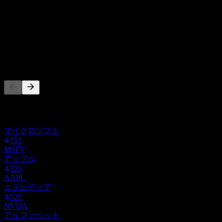
75
%
ホールド
25
%
売却
0
%
他の人もフォロー中
このリストは、SAP をフォローしているStock Eventsユーザ
ーのウォッチリストに基づいています。投資推奨ではありま
せん。
マイクロソフト
713
MSFT
アップル
525
AAPL
エヌビディア
525
NVDA
アルファベット