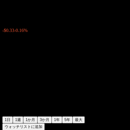
$205.83
4706
-$0.33
-0.16%
11:06 今日
1日
1週
1か月
3か月
1年
5年
最大
ウォッチリストに追加