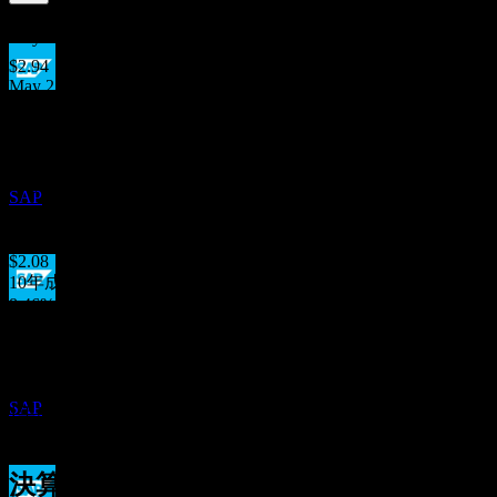
1.43
%
配当利回り
May 26
$2.94
May 25
配当金支払い
$2.63
14
May 24
MAY
27
SAP SE ADR (Sap)
$2.39
May 23
推定
SAP
$2.23
May 22
$2.08
10年成長
8.46%
配当落ち
5年成長
5
5.41%
MAY
28
3年成長
SAP SE ADR (Sap)
9.61%
推定
SAP
1年成長
11.82%
決算