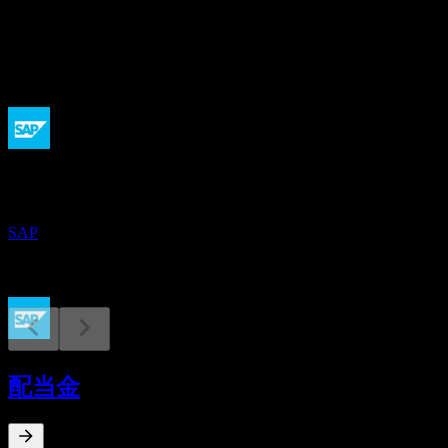
配当
2.94
今後
決算
21
OCT
SAP SE ADR (Sap)
SAP
配当落ち
5
配当金
MAY
27
SAP SE ADR (Sap)
推定
SAP