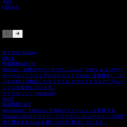
483
GOOGL
競合他社
このリストは最近の市場イベントに基づく分析です。投資推
奨ではありません。
オラクル (Oracle)
ORCL
時価総額
405.11B
Oracleは、企業のリソースプランニング（ERP）およびデー
タベースソフトウェアのセグメントでSAPと直接競合し、ビ
ジネス向けの類似したクラウドおよびソフトウェアソリュー
ションを提供しています。
マイクロソフト (Microsoft)
MSFT
時価総額
2.86T
Microsoftは、ERPおよびCRMソリューションを提供する
Dynamics 365スイートと、クラウドコンピューティングの領
域で競合するAzureを通じてSAPと競合しています。