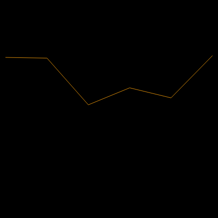
2.11
2020
2021
2022
2023
2024
2025
42.41B
売上高
8.25B
純利益
アナリスト格付け
209.67
平均目標株価
最高予想は 242.00 です。
過去6か月間の4件の評価に基づきます。これは投資推奨では
ありません。
購入