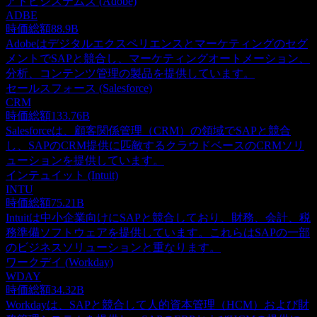
アドビシステムズ (Adobe)
ADBE
時価総額
88.9B
Adobeはデジタルエクスペリエンスとマーケティングのセグ
メントでSAPと競合し、マーケティングオートメーション、
分析、コンテンツ管理の製品を提供しています。
セールスフォース (Salesforce)
CRM
時価総額
133.76B
Salesforceは、顧客関係管理（CRM）の領域でSAPと競合
し、SAPのCRM提供に匹敵するクラウドベースのCRMソリ
ューションを提供しています。
インテュイット (Intuit)
INTU
時価総額
75.21B
Intuitは中小企業向けにSAPと競合しており、財務、会計、税
務準備ソフトウェアを提供しています。これらはSAPの一部
のビジネスソリューションと重なります。
ワークデイ (Workday)
WDAY
時価総額
34.32B
Workdayは、SAPと競合して人的資本管理（HCM）および財