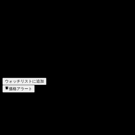
FAQ
SE & Co. KGaAおよびAvelios Medical GmbHと戦略的な提携
を結んでいます。Sapは1972年に設立され、ドイツのヴァル
ドルフに本社を置いています。
Sapの株価は今日いくらですか？
▼
Sapの株式ティッカーは何ですか？
▼
Sap の時価総額は？
▼
Sapの次回の決算日はいつですか？
▼
Sap の前四半期の決算はどうでしたか？
▼
Sap の昨年の収益はどのくらいですか？
▼
Sap の昨年の純利益はいくらですか？
▼
Sapは配当金を支払っていますか？
▼
Sap はどのセクターに属していますか？
▼
Sap はいつ株式分割を実施しましたか？
▼
ウォッチリストに追加
価格アラート