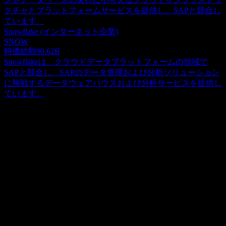
クチャとプラットフォームサービスを提供し、SAPと競合し
ています。
Snowflake (インターネット企業)
SNOW
時価総額
90.62B
Snowflakeは、クラウドデータプラットフォームの領域で
SAPと競合し、SAPのデータ管理および分析ソリューション
に挑戦するデータウェアハウスおよび分析サービスを提供し
ています。
概要
Sapは、子会社とともに、世界中でエンタープライズ・アプ
リケーションおよびビジネス・ソリューションを提供してい
ます。同社は、SAP Business AI、財務、リスク、プロジェク
Show more...
ト管理、調達、製造、サプライチェーン、資産管理、研究開
CEO
発のためのソフトウェア機能を提供するSAP S/4HANA、人
ISIN
事、勤怠、給与、タレントおよび従業員エクスペリエンス管
US8030542042
理、アナリティクス、プランニングを含む人事向けSAP
SuccessFactorsソリューション、ならびに直接・間接支出、出
上場銘柄
張・経費、外部労働力管理をカバーする支出管理ソリューシ