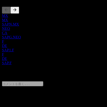
ョンを提供しています。また、SAPカスタマーエクスペリエ
ンス・ソリューション、顧客やパートナーがアプリケーショ
ンの構築、統合、自動化を可能にするSAP Business
MX
Technology Platform、およびサプライチェーン全体の主要な
MX
SAPN.MX
ビジネスプロセスをデジタル化し、取引先間のコミュニケー
NEO
ションを可能にするB2Bコラボレーションプラットフォーム
CA
であるSAP Business Networkも提供しています。さらに、顧
SAPG.NEO
客がビジネスプロセスの運用を発見、分析、理解するのを支
F
援するSAP Signavio、顧客やパートナーに業界特化型のソリ
DE
ューションを提供する業界ソリューション、およびエンター
SAP1.F
F
プライズ・アーキテクチャの可視化、相互依存関係やITモダ
DE
ナイゼーションの潜在的な影響の評価、ターゲットランドス
SAP.F
ケープへの移行管理を行うSAP LeanIXも提供しています。
加えて、ワークフローを実行するためのWalkMe、SAPワー
0 Comments
クフローに組み込まれたeラーニングコンテンツを提供する
SAP Enable Now、運転資本管理のためのTauliaソリューショ
ン、ならびにサステナビリティに関するソリューションとサ
ービスを提供しています。さらに、サービスおよびサポート
ソリューションも提供しています。同社は、AI統合により
意見をシェア
臨床および管理プロセスのデジタル化を可能にするクラウド
ネイティブな病院情報システムの開発に向けて、Fresenius