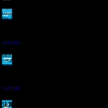
1.5
%
配当利回り
May 26
M$50.95
May 25
配当金支払い
M$50.55
14
May 24
MAY
27
Sap
M$40.03
May 23
推定
SAPN.MX
M$39.93
May 22
M$10.46
10年成長
7.86%
配当落ち
5年成長
5
2.53%
MAY
28
3年成長
Sap
8.47%
推定
SAPN.MX
1年成長
0.78%
決算