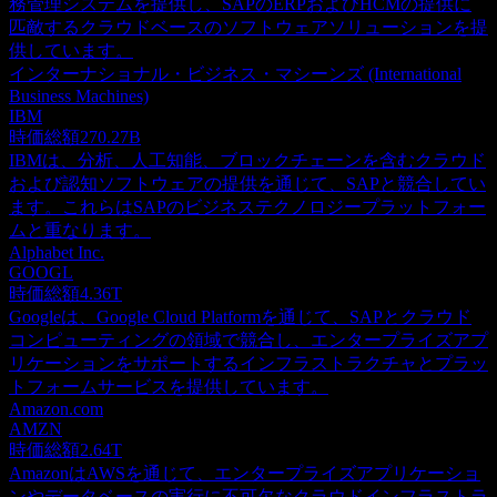
務管理システムを提供し、SAPのERPおよびHCMの提供に
匹敵するクラウドベースのソフトウェアソリューションを提
供しています。
インターナショナル・ビジネス・マシーンズ (International
Business Machines)
IBM
時価総額
270.27B
IBMは、分析、人工知能、ブロックチェーンを含むクラウド
および認知ソフトウェアの提供を通じて、SAPと競合してい
ます。これらはSAPのビジネステクノロジープラットフォー
ムと重なります。
Alphabet Inc.
GOOGL
時価総額
4.36T
Googleは、Google Cloud Platformを通じて、SAPとクラウド
コンピューティングの領域で競合し、エンタープライズアプ
リケーションをサポートするインフラストラクチャとプラッ
トフォームサービスを提供しています。
Amazon.com
AMZN
時価総額
2.64T
AmazonはAWSを通じて、エンタープライズアプリケーショ
ンやデータベースの実行に不可欠なクラウドインフラストラ