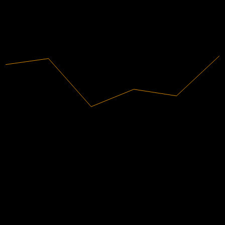
36.39
2020
2021
2022
2023
2024
2025
798.86B
売上高
155.51B
純利益
アナリスト格付け
2,851.51
平均目標株価
最高予想は 3,291.25 です。
過去6か月間の4件の評価に基づきます。これは投資推奨では
ありません。
購入
75
%