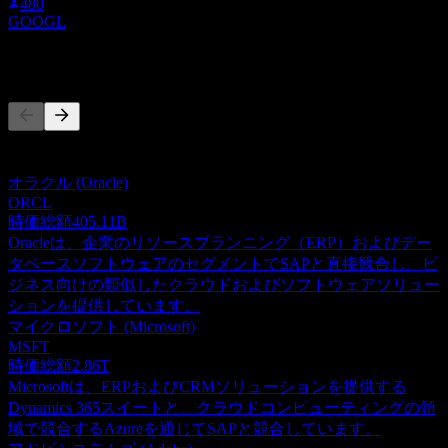
480
GOOGL
競合他社
このリストは最近の市場イベントに基づく分析です。投資推
奨ではありません。
オラクル (Oracle)
ORCL
時価総額
405.11B
Oracleは、企業のリソースプランニング（ERP）およびデー
タベースソフトウェアのセグメントでSAPと直接競合し、ビ
ジネス向けの類似したクラウドおよびソフトウェアソリュー
ションを提供しています。
マイクロソフト (Microsoft)
MSFT
時価総額
2.86T
Microsoftは、ERPおよびCRMソリューションを提供する
Dynamics 365スイートと、クラウドコンピューティングの領
域で競合するAzureを通じてSAPと競合しています。