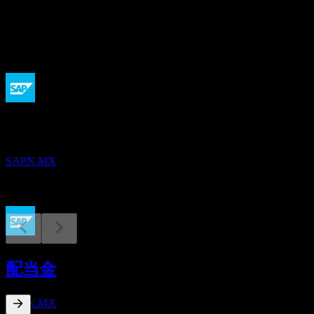
配当
50.95
今後
決算
21
OCT
Sap
SAPN.MX
配当落ち
5
配当金
MAY
27
Sap
推定
SAPN.MX