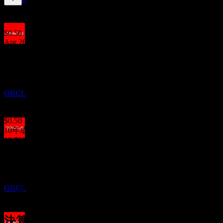
1.39
%
配当利回り
Jul 26
$0.50
Apr 26
配当金支払い
$0.50
23
Jan 26
OCT
$0.50
オラクル (Oracle)
Oct 25
推定
ORCL
$0.50
Jul 25
$0.50
10年成長
12.79%
配当落ち
5年成長
11
10.76%
JAN
27
3年成長
オラクル (Oracle)
9.58%
推定
ORCL
1年成長
5.26%
決算