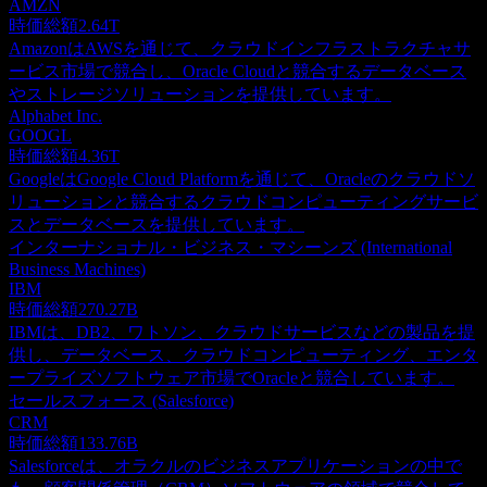
AMZN
時価総額
2.64T
AmazonはAWSを通じて、クラウドインフラストラクチャサ
ービス市場で競合し、Oracle Cloudと競合するデータベース
やストレージソリューションを提供しています。
Alphabet Inc.
GOOGL
時価総額
4.36T
GoogleはGoogle Cloud Platformを通じて、Oracleのクラウドソ
リューションと競合するクラウドコンピューティングサービ
スとデータベースを提供しています。
インターナショナル・ビジネス・マシーンズ (International
Business Machines)
IBM
時価総額
270.27B
IBMは、DB2、ワトソン、クラウドサービスなどの製品を提
供し、データベース、クラウドコンピューティング、エンタ
ープライズソフトウェア市場でOracleと競合しています。
セールスフォース (Salesforce)
CRM
時価総額
133.76B
Salesforceは、オラクルのビジネスアプリケーションの中で