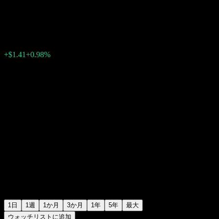
オラクル (Oracle)
$144.88
8669
+$1.41
+0.98%
17:51 今日
1日
1週
1か月
3か月
1年
5年
最大
ウォッチリストに追加