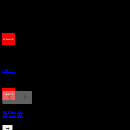
配当
2.02
今後
決算
14
SEP
オラクル (Oracle)
ORCL
配当落ち
9
配当金
OCT
オラクル (Oracle)
推定
ORCL