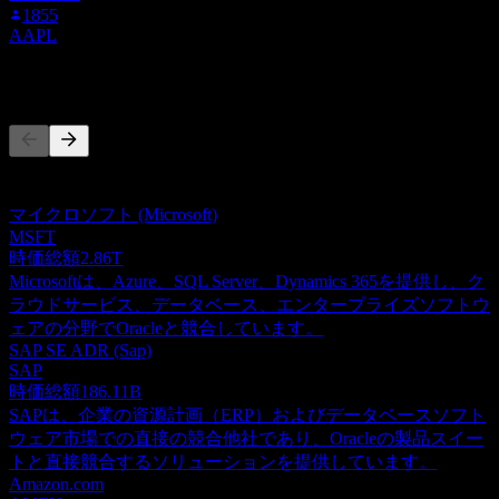
1855
AAPL
競合他社
このリストは最近の市場イベントに基づく分析です。投資推
奨ではありません。
マイクロソフト (Microsoft)
MSFT
時価総額
2.86T
Microsoftは、Azure、SQL Server、Dynamics 365を提供し、ク
ラウドサービス、データベース、エンタープライズソフトウ
ェアの分野でOracleと競合しています。
SAP SE ADR (Sap)
SAP
時価総額
186.11B
SAPは、企業の資源計画（ERP）およびデータベースソフト
ウェア市場での直接の競合他社であり、Oracleの製品スイー
トと直接競合するソリューションを提供しています。
Amazon.com