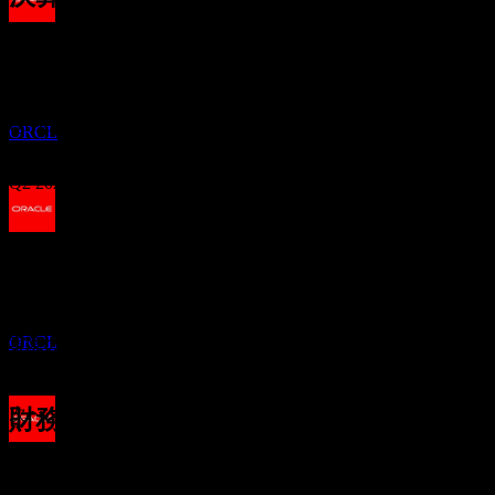
配当金支払い
14
Sep
予想
22
Q4 2024
JAN
27
オラクル (Oracle)
推定
Q1 2025
ORCL
Q2 2025
Q3 2025
配当落ち
9
APR
27
Q4 2025
予想EPS
オラクル (Oracle)
1.73294
推定
ORCL
実際のEPS
Q1 2026
該当なし
次へ
財務情報
配当金支払い
1.47
25.21%
利益率
1.73
23
利益あり
2
APR
27