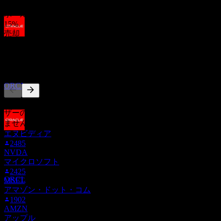
85
%
ホールド
15
%
売却
配当落ち
0
%
11
OCT
27
他の人もフォロー中
オラクル (Oracle)
推定
ORCL
このリストは、ORCL をフォローしているStock Eventsユー
ザーのウォッチリストに基づいています。投資推奨ではあり
ません。
エヌビディア
配当金支払い
2485
22
NVDA
OCT
27
マイクロソフト
オラクル (Oracle)
2425
推定
ORCL
MSFT
アマゾン・ドット・コム
1902
AMZN
アップル