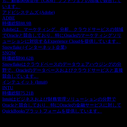
も、顧客関係管理（CRM）ソフトウェアの領域で競合して
います。
アドビシステムズ (Adobe)
ADBE
時価総額
88.9B
Adobeは、マーケティング、分析、クラウドサービスの領域
でOracleと競合しており、特にOracleのマーケティングソリ
ューションに対抗するExperience Cloudを提供しています。
Snowflake (インターネット企業)
SNOW
時価総額
90.62B
Snowflakeはクラウドベースのデータウェアハウジングの分
野で、Oracleのデータベースおよびクラウドサービスと直接
競合しています。
インテュイット (Intuit)
INTU
時価総額
75.21B
Intuitはビジネスおよび財務管理ソリューションの分野で
Oracleと競合しており、特にOracleの金融サービスに対して
QuickBooksプラットフォームを提供しています。
概要