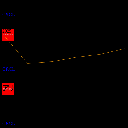
2.26
2020
オラクル (Oracle)
2021
推定
ORCL
2022
2023
2024
2025
配当落ち
12
JUL
27
オラクル (Oracle)
推定
67.36B
売上高
ORCL
16.98B
純利益
アナリスト格付け
配当金支払い
259.46
平均目標株価
23
最高予想は 400.00 です。
JUL
27
過去6か月間の26件の評価に基づきます。これは投資推奨で
オラクル (Oracle)
はありません。
推定
ORCL
購入