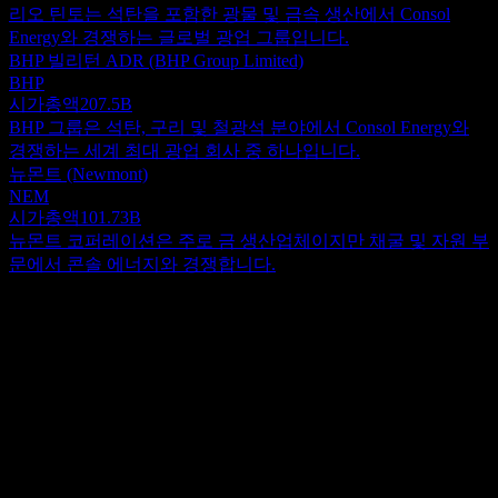
리오 틴토는 석탄을 포함한 광물 및 금속 생산에서 Consol
Energy와 경쟁하는 글로벌 광업 그룹입니다.
BHP 빌리턴 ADR (BHP Group Limited)
BHP
시가총액
207.5B
BHP 그룹은 석탄, 구리 및 철광석 분야에서 Consol Energy와
경쟁하는 세계 최대 광업 회사 중 하나입니다.
뉴몬트 (Newmont)
NEM
시가총액
101.73B
뉴몬트 코퍼레이션은 주로 금 생산업체이지만 채굴 및 자원 부
문에서 콘솔 에너지와 경쟁합니다.
정보
2025년 1월 CONSOL Energy Inc.에서 사명을 변경한 Core
Natural Resources, Inc.는 역청탄의 글로벌 생산 및 판매를 전문
으로 합니다. 회사의 사업은 주로 두 개의 핵심 부문으로 구성
Show more...
됩니다. Pennsylvania Mining Complex (PAMC) 부문은 발전 시
CEO
설, 산업 소비자 및 야금 산업에 공급되는 역청탄의 채굴, 준비
ISIN
및 마케팅을 관리합니다. 이 부문의 주요 자산에는 중앙 준비
US2189371006