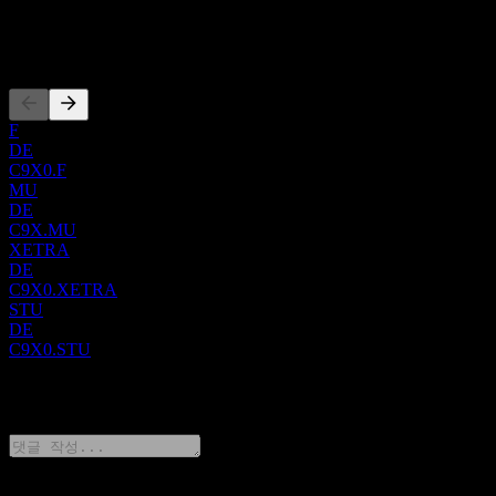
시설과 함께 Bailey, Enlow Fork, Harvey 광산이 포함됩니다. 두
번째 부문인 CONSOL Marine Terminal은 볼티모어 항구를 통
상장
해 중요한 석탄 수출 터미널 서비스를 제공합니다. 이러한 핵
심 운영 외에도 회사는 웨스트버지니아주 와이오밍 카운티에
서 Itmann Mining Complex를 개발 및 운영하고 있으며,
Northern Appalachian, Central Appalachian 및 Illinois 분지에 걸
F
쳐 상당한 Greenfield Reserves and Resources를 보유하고 있습니
DE
C9X0.F
다. 1864년에 기원을 둔 Core Natural Resources, Inc.는 펜실베이
MU
니아주 캐논스버그에 본사를 두고 있습니다.
DE
C9X.MU
XETRA
DE
C9X0.XETRA
STU
DE
C9X0.STU
0 Comments