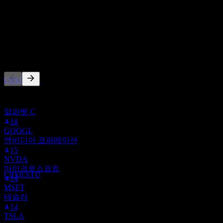
보유
0
%
매도
0
%
배당락
31
다른 사람들이 팔로우
AUG
27
Core Natural Resources
추정
C9X0.STU
이 목록은 C9X0.STU을(를) 팔로우하는 Stock Events 사용자들
의 관심목록을 기반으로 합니다. 투자 권고가 아닙니다.
알파벳 C
18
GOOGL
배당금 지급
엔비디아 코퍼레이션
17
15
SEP
27
NVDA
Core Natural Resources
마이크로소프트
추정
C9X0.STU
14
MSFT
테슬라
14
TSLA