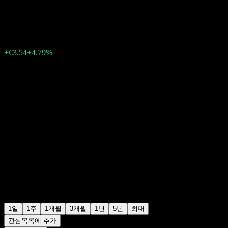
€77.46
267
+€3.54
+4.79%
Friday 19:55
1일
1주
1개월
3개월
1년
5년
최대
관심목록에 추가