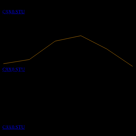
Core Natural Resources
2020
추정
2021
C9X0.STU
2022
2023
2024
2025
배당락
31
MAY
27
Core Natural Resources
추정
C9X0.STU
3.62B
매출
-135.44M
순이익
애널리스트 평가
배당금 지급
75.88
평균 목표가
11
JUN
27
최고 추정치는 75.88입니다.
Core Natural Resources
최근 6개월 동안 1개의 평가 기준. 이는 투자 권고가 아닙니다.
추정
매수
C9X0.STU
100
%