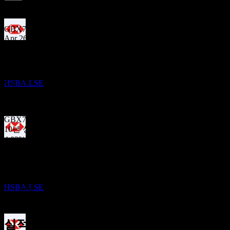
3.65
%
배당수익률
Jun 26
GBX7.58
Apr 26
실적
GBX33.30
27
Dec 25
OCT
HSBC
GBX7.51
HSBA.LSE
Sep 25
GBX7.46
Jun 25
GBX7.37
10년 성장
4.02%
배당락
5년 성장
6
해당 없음
NOV
3년 성장
HSBC
9.5%
추정
HSBA.LSE
1년 성장
148.26%
실적