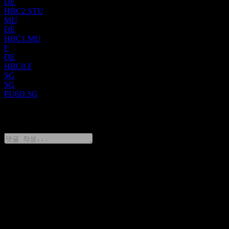
DE
HBC2.STU
MU
DE
HBC1.MU
F
DE
HBC0.F
SG
SG
PU6D.SG
0 Comments
생각을 공유하기
FAQ
오늘 HSBC 주가는 얼마인가요?
▼
HSBC의 주식 심볼은 무엇인가요?
▼