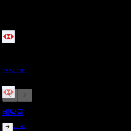
배당
55.77
예정
배당락
13
AUG
HSBC
감소됨
HSBA.LSE
배당금 지급
25
배당금
SEP
HSBC
감소됨
HSBA.LSE