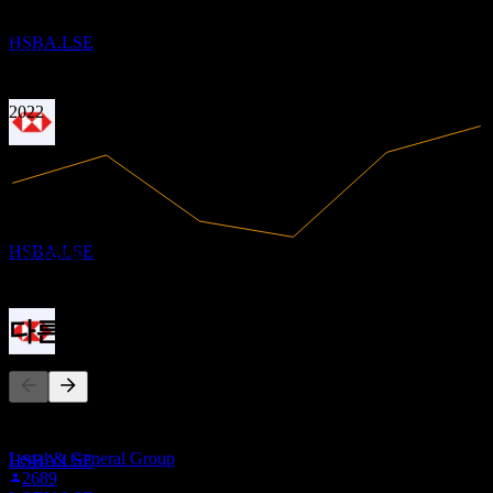
HSBC
0.45
2017
추정
2018
HSBA.LSE
2019
2020
2021
2022
배당락
14
MAY
27
HSBC
추정
HSBA.LSE
5.07T
매출
1.32T
순이익
다른 사람들이 팔로우
배당금 지급
25
JUN
27
이 목록은 HSBA.LSE을(를) 팔로우하는 Stock Events 사용자들
HSBC
의 관심목록을 기반으로 합니다. 투자 권고가 아닙니다.
추정
Legal & General Group
HSBA.LSE
2689