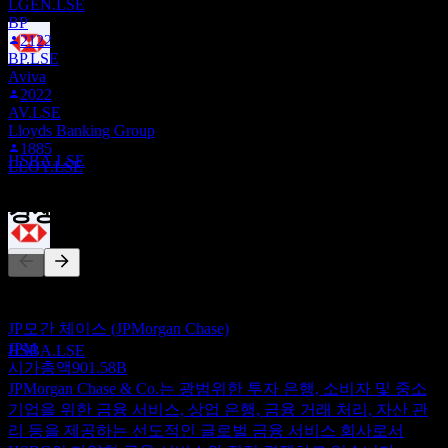
LGEN.LSE
BP
2122
BP.LSE
배당락
Aviva
13
2022
AUG
27
AV.LSE
HSBC
Lloyds Banking Group
1885
추정
HSBA.LSE
LLOY.LSE
경쟁사
배당금 지급
24
이 목록은 최근 시장 이벤트를 기반으로 한 분석입니다. 투자
SEP
27
권고가 아닙니다.
HSBC
JP모간 체이스 (JPMorgan Chase)
추정
JPM
HSBA.LSE
시가총액
901.58B
JPMorgan Chase & Co.는 광범위한 투자 은행, 소비자 및 중소
기업을 위한 금융 서비스, 상업 은행, 금융 거래 처리, 자산 관
리 등을 제공하는 선도적인 글로벌 금융 서비스 회사로서