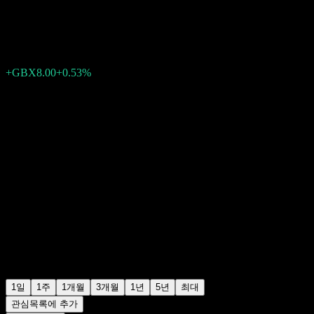
GBX1,529.20
9824
+GBX8.00
+0.53%
Friday 15:30
1일
1주
1개월
3개월
1년
5년
최대
관심목록에 추가