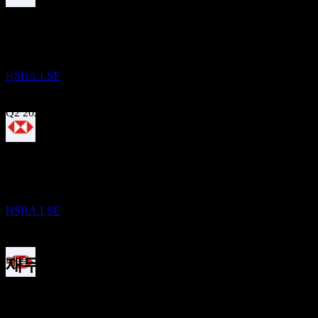
배당금 지급
27
Oct
예상
18
Q4 2024
DEC
HSBC
추정
Q1 2025
HSBA.LSE
Q2 2025
배당락
Q3 2025
12
MAR
27
Q1 2026
예상 EPS
HSBC
추정
0.447934
HSBA.LSE
실제 EPS
Q2 2026
해당 없음
다음
재무정보
배당금 지급
0.26
25.99%
이익률
30
0.32
APR
27
수익성 있음
0.39