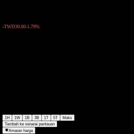
TWD1,650.00
49
-TWD30.00
-1.79%
Friday 05:30
1H
1W
1B
3B
1T
5T
Maks
Tambah ke senarai pantauan
Amaran harga