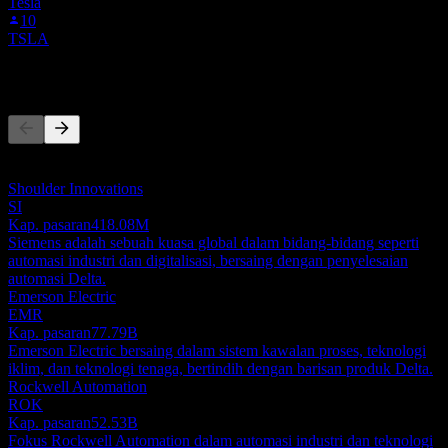
Tesla
10
TSLA
Pesaing
Senarai ini adalah analisis berdasarkan peristiwa pasaran terkini. Ia
bukan cadangan pelaburan.
Shoulder Innovations
SI
Kap. pasaran
418.08M
Siemens adalah sebuah kuasa global dalam bidang-bidang seperti
automasi industri dan digitalisasi, bersaing dengan penyelesaian
automasi Delta.
Emerson Electric
EMR
Kap. pasaran
77.79B
Emerson Electric bersaing dalam sistem kawalan proses, teknologi
iklim, dan teknologi tenaga, bertindih dengan barisan produk Delta.
Rockwell Automation
ROK
Kap. pasaran
52.53B
Fokus Rockwell Automation dalam automasi industri dan teknologi