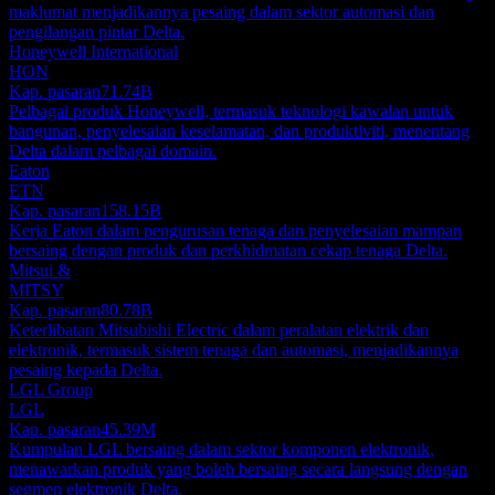
maklumat menjadikannya pesaing dalam sektor automasi dan
pengilangan pintar Delta.
Honeywell International
HON
Kap. pasaran
71.74B
Pelbagai produk Honeywell, termasuk teknologi kawalan untuk
bangunan, penyelesaian keselamatan, dan produktiviti, menentang
Delta dalam pelbagai domain.
Eaton
ETN
Kap. pasaran
158.15B
Kerja Eaton dalam pengurusan tenaga dan penyelesaian mampan
bersaing dengan produk dan perkhidmatan cekap tenaga Delta.
Mitsui &
MITSY
Kap. pasaran
80.78B
Keterlibatan Mitsubishi Electric dalam peralatan elektrik dan
elektronik, termasuk sistem tenaga dan automasi, menjadikannya
pesaing kepada Delta.
LGL Group
LGL
Kap. pasaran
45.39M
Kumpulan LGL bersaing dalam sektor komponen elektronik,
menawarkan produk yang boleh bersaing secara langsung dengan
segmen elektronik Delta.