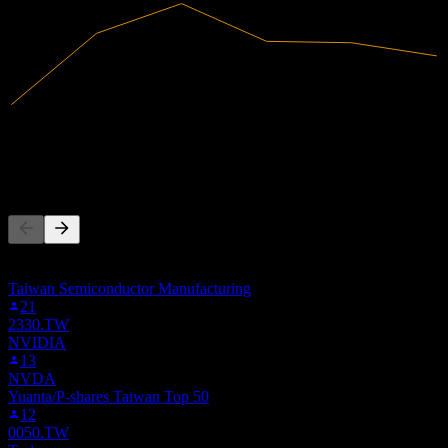
401.23B
Hasil
33.39B
Pendapatan bersih
Orang juga ikut
Senarai ini berdasarkan senarai pantauan pengguna Stock Events
yang mengikuti 2308.TW. Ia bukan cadangan pelaburan.
Taiwan Semiconductor Manufacturing
21
2330.TW
NVIDIA
13
NVDA
Yuanta/P-shares Taiwan Top 50
12
0050.TW