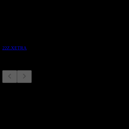
Próximos
Resultados financeiros
13
AUG
Zealand Pharma A/S.
22Z.XETRA
Resultados financeiros
13
Aug
Previsto
Q2 2025
Q3 2025