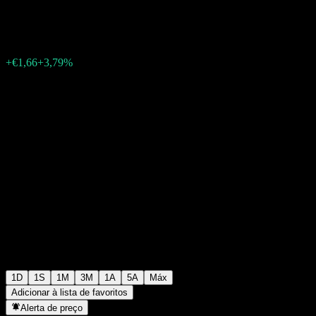
€45,48
139
+€1,66
+3,79%
Friday 08:33
1D
1S
1M
3M
1A
5A
Máx
Adicionar à lista de favoritos
Alerta de preço