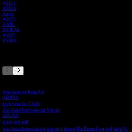
2111
AMZN
Apple
1875
AAPL
NVIDIA
1857
NVDA
คู่แข่ง
รายการนี้เป็นการวิเคราะห์ตามเหตุการณ์ล่าสุดในตลาด ไม่ใช่
คำแนะนำการลงทุน
Aeroports de Paris SA
ADP.PA
มูลค่าตลาด
11.04B
Auckland International Airport
AIA.NZ
มูลค่าตลาด
0
Auckland International Airport Limited ซึ่งเป็นศูนย์กลางสำคัญใน