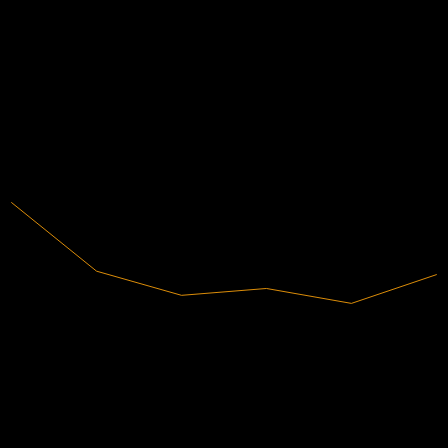
ข้อมูลการเงิน
30.02%
อัตรากำไร
มีกำไร
2020
2021
2022
2023
2024
2025
781B
รายได้
234.43B
กำไรสุทธิ
การจัดอันดับนักวิเคราะห์