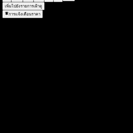
เพิ่มไปยังรายการเฝ้าดู
การแจ้งเตือนราคา
สถิติ
ราคาสูงสุดของวัน
1.94
ราคาต่ำสุดของวัน
1.94
สูงสุด 52W
2.68
ต่ำสุด 52W
1.4
ปริมาณการซื้อขาย
100,000
ปริมาณเฉลี่ย
330,060
มูลค่าตลาด
759.23M