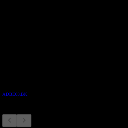
อัตราส่วน P/E
-
อัตราผลตอบแทนเงินปันผล
-
เงินปันผล
-
กำลังจะมาถึง
ผลประกอบการ
7
SEP
Adobe
ADBE03.BK