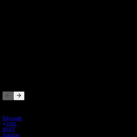
8,150.27
ราคาเป้าหมายเฉลี่ย
ประมาณการสูงสุดคือ 11,659.90.
จาก 24 การให้คะแนนในช่วง 6 เดือนที่ผ่านมา นี่ไม่ใช่คำ
แนะนำการลงทุน
ซื้อ
21
%
ถือ
63
%
ขาย
17
%
ผู้คนก็ติดตามเช่นกัน
รายการนี้อ้างอิงจากรายการเฝ้าดูของผู้ใช้ Stock Events ที่
ติดตาม ADBE03.BK ไม่ใช่คำแนะนำการลงทุน
Microsoft
2301
MSFT
Amazon