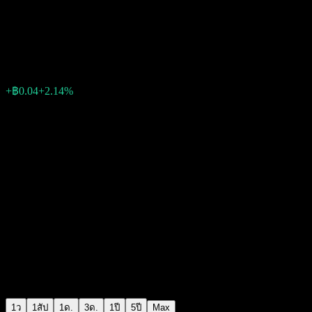
Adobe
฿1.9100
8201
+฿0.04
+2.14%
09:27 วันนี้
1ว
1สัป
1ด.
3ด.
1ปี
5ปี
Max