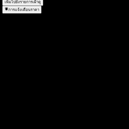
เพิ่มไปยังรายการเฝ้าดู
การแจ้งเตือนราคา
สถิติ
ราคาสูงสุดของวัน
10.38
ราคาต่ำสุดของวัน
10.22
สูงสุด 52W
15.1
ต่ำสุด 52W
7.22
ปริมาณการซื้อขาย
20
ปริมาณเฉลี่ย
-
มูลค่าตลาด
0
อัตราส่วน P/E