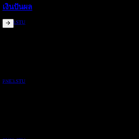
20
เงินปันผล
MAY
27
PNE
ประมาณการ
PNE3.STU
0.39
%
อัตราผลตอบแทนเงินปันผล
May 26
€0.04
May 25
การจ่ายเงินปันผล
€0.04
21
May 25
MAY
27
PNE
€0.04
ประมาณการ
Jun 24
PNE3.STU
€0.04
Jun 24
€0.04
การเติบโต 10ปี
ขึ้น XD
ไม่มี
22
การเติบโต 5 ปี
MAY
28
PNE
ไม่มี
ประมาณการ
การเติบโต 3 ปี