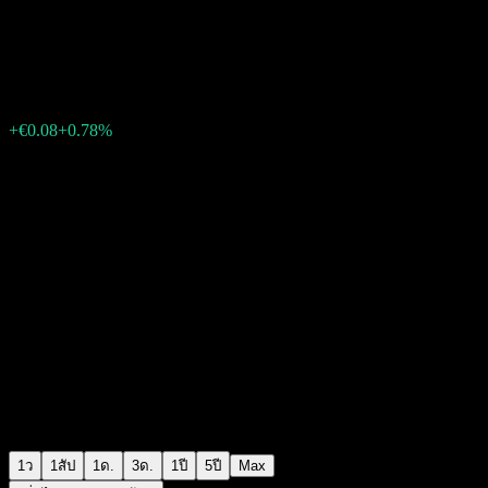
PNE
€10.30
96
+€0.08
+0.78%
Friday 19:16
1ว
1สัป
1ด.
3ด.
1ปี
5ปี
Max