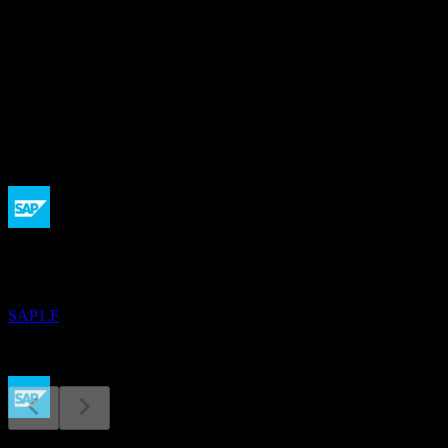
-
อัตราผลตอบแทนเงินปันผล
1.56%
เงินปันผล
0.06
กำลังจะมาถึง
ผลประกอบการ
21
OCT
Sap
SAP1.F
ขึ้น XD