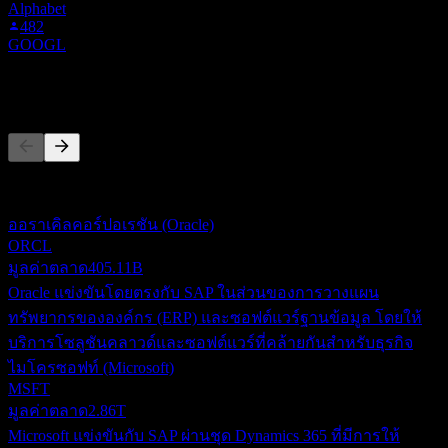
Alphabet
482
GOOGL
คู่แข่ง
รายการนี้เป็นการวิเคราะห์ตามเหตุการณ์ล่าสุดในตลาด ไม่ใช่
คำแนะนำการลงทุน
ออราเคิลคอร์ปอเรชัน (Oracle)
ORCL
มูลค่าตลาด
405.11B
Oracle แข่งขันโดยตรงกับ SAP ในส่วนของการวางแผน
ทรัพยากรขององค์กร (ERP) และซอฟต์แวร์ฐานข้อมูล โดยให้
บริการโซลูชันคลาวด์และซอฟต์แวร์ที่คล้ายกันสำหรับธุรกิจ
ไมโครซอฟท์ (Microsoft)
MSFT
มูลค่าตลาด
2.86T
Microsoft แข่งขันกับ SAP ผ่านชุด Dynamics 365 ที่มีการให้