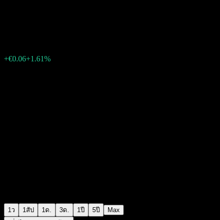
Sap
€3.78
4697
+€0.06
+1.61%
Friday 06:55
1ว
1สัป
1ด.
3ด.
1ปี
5ปี
Max