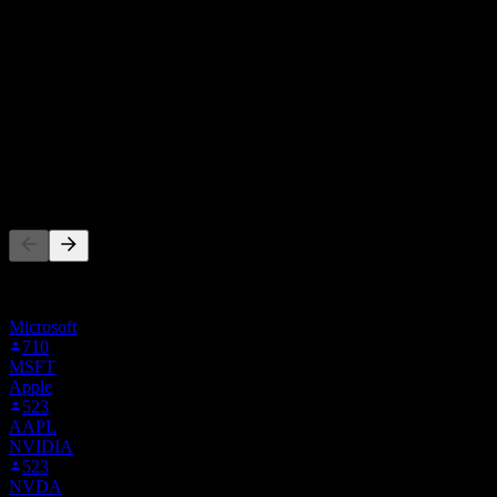
ซื้อ
75
%
ถือ
25
%
ขาย
0
%
ผู้คนก็ติดตามเช่นกัน
รายการนี้อ้างอิงจากรายการเฝ้าดูของผู้ใช้ Stock Events ที่
ติดตาม SAP1.F ไม่ใช่คำแนะนำการลงทุน
Microsoft
710
MSFT
Apple
523
AAPL
NVIDIA
523
NVDA