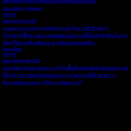
แพลตฟอร์มที่สนับสนุนแอปพลิเคชันขององค์กร
แอมะซอน (Amazon)
AMZN
มูลค่าตลาด
2.64T
Amazon ผ่าน AWS แข่งขันกับ SAP ในการ提供บริการ
โครงสร้างพื้นฐานและแพลตฟอร์มคลาวด์ที่เป็นสิ่งสำคัญในการ
เรียกใช้แอปพลิเคชันและฐานข้อมูลขององค์กร
Snowflake
SNOW
มูลค่าตลาด
90.62B
Snowflake เป็นคู่แข่งของ SAP ในพื้นที่แพลตฟอร์มข้อมูลคลาวด์
ให้บริการการจัดเก็บข้อมูลและการวิเคราะห์ที่ท้าทายการ
จัดการข้อมูลและการวิเคราะห์ของ SAP
เกี่ยวกับ
SAP SE ร่วมกับบริษัทในเครือ ดำเนินธุรกิจในฐานะบริษัท
ซอฟต์แวร์แอปพลิเคชันสำหรับองค์กรทั่วโลก บริษัทดำเนินงาน
ผ่านสามกลุ่มธุรกิจ ได้แก่ แอปพลิเคชัน เทคโนโลยีและการ