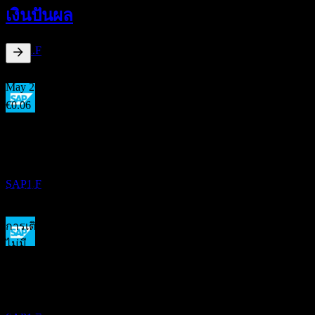
7
เงินปันผล
MAY
27
Sap
ประมาณการ
SAP1.F
1.56
%
อัตราผลตอบแทนเงินปันผล
May 26
€0.06
การเติบโต 10ปี
การจ่ายเงินปันผล
19
ไม่มี
MAY
27
การเติบโต 5 ปี
Sap
ไม่มี
ประมาณการ
SAP1.F
การเติบโต 3 ปี
ไม่มี
การเติบโต 1ปี
ไม่มี
ขึ้น XD
8
ผลประกอบการ
MAY
28
Sap
ประมาณการ