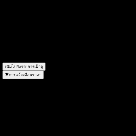
ผลประกอบการของ Sap ในไตรมาสที่แล้วเป็นอย่างไร?
▼
รายได้ของ Sap ในปีที่แล้วคือเท่าไร?
▼
รายได้สุทธิของ Sap ในปีที่แล้วคือเท่าไร?
▼
Sap จ่ายเงินปันผลหรือไม่?
▼
Sap มีพนักงานกี่คน?
▼
Sap อยู่ในภาคส่วนใด?
▼
Sap ดำเนินการแตกพาร์เมื่อใด?
▼
สำนักงานใหญ่ของ Sap อยู่ที่ไหน?
▼
เพิ่มไปยังรายการเฝ้าดู
การแจ้งเตือนราคา