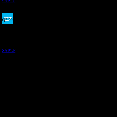
21
Oct
คาดการณ์
SAP1.F
Q1 2025
Q2 2025
การจ่ายเงินปันผล
19
Q3 2025
MAY
28
Sap
Q4 2025
ประมาณการ
SAP1.F
Q1 2026
EPS ที่คาดการณ์
1.8250200326255
EPS จริง
Q2 2026
ไม่มี
ถัดไป
ข้อมูลการเงิน
1.26
1.45
19.46%
อัตรากำไร
1.64
1.83
มีกำไร