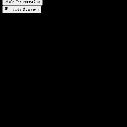
เพิ่มไปยังรายการเฝ้าดู
การแจ้งเตือนราคา
สถิติ
ราคาสูงสุดของวัน
3.78
ราคาต่ำสุดของวัน
3.78
สูงสุด 52W
5.65
ต่ำสุด 52W
2.8
ปริมาณการซื้อขาย
-
ปริมาณเฉลี่ย
-
มูลค่าตลาด
4.36B
อัตราส่วน P/E