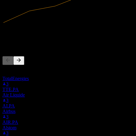
8,79M
Gelir
-14,49M
Net kâr
Başkaları da takip ediyor
Bu liste, 3MM.STU'i takip eden Stock Events kullanıcılarının
izleme listelerine dayanmaktadır. Yatırım tavsiyesi değildir.
TotalEnergies
3
TTE.PA
Air Liquide
3
AI.PA
Airbus
3
AIR.PA
Alstom
3