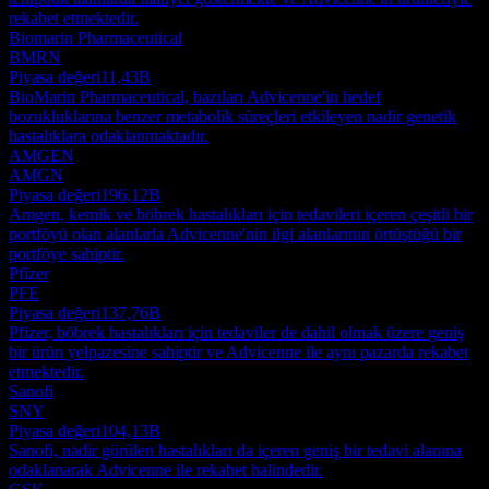
rekabet etmektedir.
Biomarin Pharmaceutical
BMRN
Piyasa değeri
11,43B
BioMarin Pharmaceutical, bazıları Advicenne'in hedef
bozukluklarına benzer metabolik süreçleri etkileyen nadir genetik
hastalıklara odaklanmaktadır.
AMGEN
AMGN
Piyasa değeri
196,12B
Amgen, kemik ve böbrek hastalıkları için tedavileri içeren çeşitli bir
portföyü olan alanlarla Advicenne'nin ilgi alanlarının örtüştüğü bir
portföye sahiptir.
Pfizer
PFE
Piyasa değeri
137,76B
Pfizer, böbrek hastalıkları için tedaviler de dahil olmak üzere geniş
bir ürün yelpazesine sahiptir ve Advicenne ile aynı pazarda rekabet
etmektedir.
Sanofi
SNY
Piyasa değeri
104,13B
Sanofi, nadir görülen hastalıkları da içeren geniş bir tedavi alanına
odaklanarak Advicenne ile rekabet halindedir.