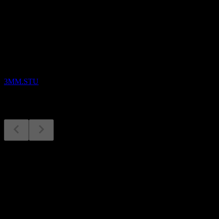
Yaklaşan
Finansal sonuçlar
17
SEP
Advicenne
3MM.STU
Finansal sonuçlar
17
Sep
Beklenen
Q2 2025
Sonraki
-0,4