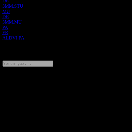
DE
3MM.STU
MU
DE
3MM.MU
PA
FR
ALDVI.PA
0 Comments
Düşüncelerini paylaş
FAQ
Advicenne hissesinin bugünkü fiyatı nedir?
▼
Advicenne hissesinin sembolü nedir?
▼
Advicenne hissesinin fiyatı artıyor mu?
▼
Advicenne’in piyasa değeri nedir?
▼
Advicenne bir sonraki finansal sonuçlarını ne zaman açıklayacak?