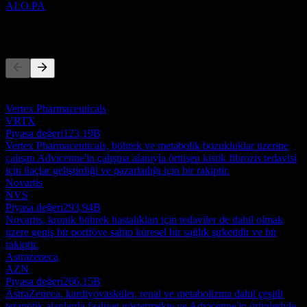
ALO.PA
Rakipler
Bu liste, son piyasa olaylarına dayalı bir analizdir. Yatırım tavsiyesi
değildir.
Vertex Pharmaceuticals
VRTX
Piyasa değeri
123,19B
Vertex Pharmaceuticals, böbrek ve metabolik bozukluklar üzerine
çalışan Advicenne'in çalışma alanıyla örtüşen kistik fibrozis tedavisi
için ilaçlar geliştirdiği ve pazarladığı için bir rakiptir.
Novartis
NVS
Piyasa değeri
293,94B
Novartis, kronik böbrek hastalıkları için tedaviler de dahil olmak
üzere geniş bir portföye sahip küresel bir sağlık şirketidir ve bir
rakiptir.
Astrazeneca
AZN
Piyasa değeri
266,15B
AstraZeneca, kardiyovasküler, renal ve metabolizma dahil çeşitli
terapötik alanlarda faaliyet göstermekte ve Advicenne'in ürünleriyle