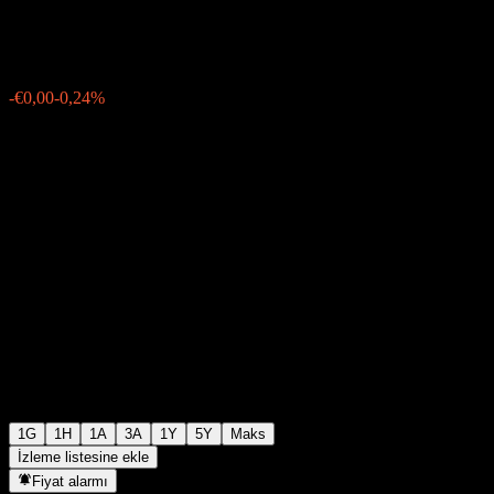
€1,6600
16
-€0,00
-0,24%
08:31 Bugün
1G
1H
1A
3A
1Y
5Y
Maks
İzleme listesine ekle
Fiyat alarmı