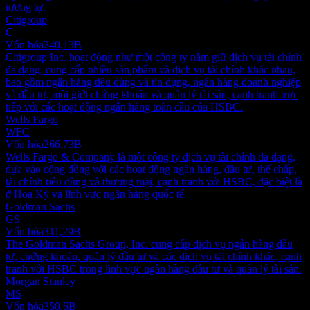
tương tự.
Citigroup
C
Vốn hóa
240,13B
Citigroup Inc. hoạt động như một công ty nắm giữ dịch vụ tài chính
đa dạng, cung cấp nhiều sản phẩm và dịch vụ tài chính khác nhau,
bao gồm ngân hàng tiêu dùng và tín dụng, ngân hàng doanh nghiệp
và đầu tư, môi giới chứng khoán và quản lý tài sản, cạnh tranh trực
tiếp với các hoạt động ngân hàng toàn cầu của HSBC.
Wells Fargo
WFC
Vốn hóa
266,73B
Wells Fargo & Company là một công ty dịch vụ tài chính đa dạng,
dựa vào cộng đồng với các hoạt động ngân hàng, đầu tư, thế chấp,
tài chính tiêu dùng và thương mại, cạnh tranh với HSBC, đặc biệt là
ở Hoa Kỳ và lĩnh vực ngân hàng quốc tế.
Goldman Sachs
GS
Vốn hóa
311,29B
The Goldman Sachs Group, Inc. cung cấp dịch vụ ngân hàng đầu
tư, chứng khoán, quản lý đầu tư và các dịch vụ tài chính khác, cạnh
tranh với HSBC trong lĩnh vực ngân hàng đầu tư và quản lý tài sản.
Morgan Stanley
MS
Vốn hóa
350,6B