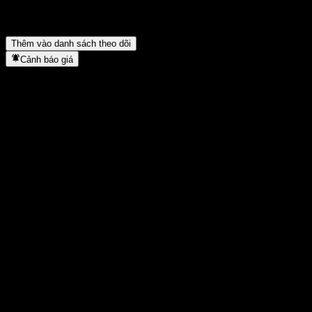
HSBC thuộc lĩnh vực nào?
▼
HSBC hoàn tất việc tách cổ phiếu khi nào?
▼
Trụ sở chính của HSBC ở đâu?
▼
Thêm vào danh sách theo dõi
Cảnh báo giá