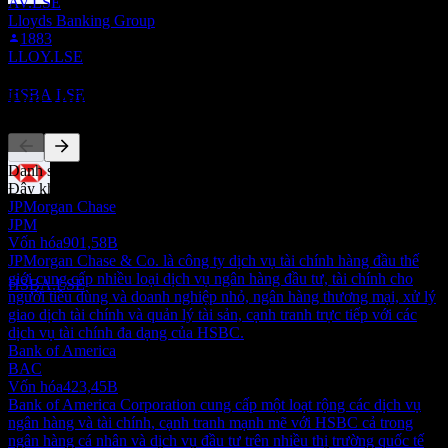
AV.LSE
Ngày không hưởng cổ tức
Lloyds Banking Group
13
1883
AUG
27
LLOY.LSE
HSBC
Ước tính
Đối thủ
HSBA.LSE
Danh sách này là phân tích dựa trên các sự kiện thị trường gần đây.
Đây không phải là khuyến nghị đầu tư.
Chi trả cổ tức
JPMorgan Chase
24
JPM
SEP
27
Vốn hóa
901,58B
HSBC
JPMorgan Chase & Co. là công ty dịch vụ tài chính hàng đầu thế
Ước tính
giới cung cấp nhiều loại dịch vụ ngân hàng đầu tư, tài chính cho
HSBA.LSE
người tiêu dùng và doanh nghiệp nhỏ, ngân hàng thương mại, xử lý
giao dịch tài chính và quản lý tài sản, cạnh tranh trực tiếp với các
dịch vụ tài chính đa dạng của HSBC.
Bank of America
BAC
Vốn hóa
423,45B
Bank of America Corporation cung cấp một loạt rộng các dịch vụ
ngân hàng và tài chính, cạnh tranh mạnh mẽ với HSBC cả trong
ngân hàng cá nhân và dịch vụ đầu tư trên nhiều thị trường quốc tế