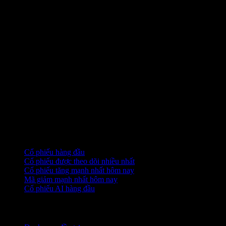
Bộ sưu tập
Cổ phiếu hàng đầu
Cổ phiếu được theo dõi nhiều nhất
Cổ phiếu tăng mạnh nhất hôm nay
Mã giảm mạnh nhất hôm nay
Cổ phiếu AI hàng đầu
Tính năng