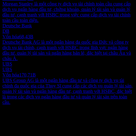
Morgan Stanley là một công ty dịch vụ tài chính toàn cầu cung cấp
dịch vụ ngân hàng đầu tư, chứng khoán, quản lý tài sản và quản lý
đầu tư, cạnh tranh với HSBC trong việc cung cấp dịch vụ tài chính
toàn cầu toàn diện.
Deutsche Bank
DB
Vốn hóa
68,43B
Deutsche Bank AG là một ngân hàng đa quốc gia Đức và công ty
dịch vụ tài chính, cạnh tranh với HSBC trong lĩnh vực ngân hàng
đầu tư, quản lý tài sản và ngân hàng bán lẻ, đặc biệt tại châu Âu và
châu Á.
UBS
UBS
Vốn hóa
170,71B
UBS Group AG là một ngân hàng đầu tư và công ty dịch vụ tài
chính đa quốc gia của Thụy Sĩ cung cấp các dịch vụ quản lý tài sản,
quản lý tài sản và ngân hàng đầu tư, cạnh tranh với HSBC, đặc biệt
là trong các dịch vụ ngân hàng đầu tư và quản lý tài sản trên toàn
cầu.
Giới thiệu
滙sb控股 (HSBC) tham gia vào việc cung cấp các dịch vụ ngân
hàng và tài chính. Công ty hoạt động thông qua các phân khúc kinh