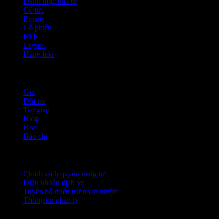
Danh mục đầu tư
Cổ tức
Events
Cổ phiếu
ETF
Crypto
Hàng hóa
company
Giá
Đối tác
Trợ giúp
Blog
Học
Báo chí
Pháp lý
Chính sách quyền riêng tư
Điều khoản dịch vụ
Tuyên bố miễn trừ trách nhiệm
Thông tin pháp lý