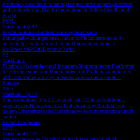
Produkten, einschließlich handgefertigter und einzigartiger Artikel,
und konkurriert mit Etsy im internationalen Online-Einzelhandel.
PayPal
PYPL
Marktkap.
40,86B
PayPal konkurriert indirekt mit Etsy durch seine
Zahlungsabwicklungsdienste, indem es Finanzinstrumente für
unabhängige Verkäufer und kleine Unternehmen anbietet.
ProShares S&P 500 Dynamic Buffer
FB
Marktkap.
0
Facebook Marketplace und Instagram Shopping bieten Plattformen
für Einzelpersonen und Unternehmen, um Produkte zu verkaufen
und konkurrieren mit Etsy im Bereich des sozialen Handels.
Pinterest
PINS
Marktkap.
12,61B
Pinterest konkurriert mit Etsy durch seine Einkaufsfunktionen,
indem es den Benutzern ermöglicht, einzigartige Produkte von
kleinen Unternehmen und Kunsthandwerkern zu entdecken und zu
kaufen.
Rocket Companies
RKT
Marktkap.
40,72B
Rakuten bietet eine Vielzahl von Produkten, einschließlich