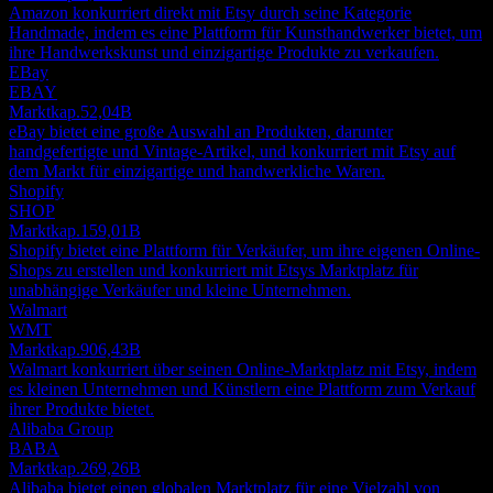
Amazon konkurriert direkt mit Etsy durch seine Kategorie
Handmade, indem es eine Plattform für Kunsthandwerker bietet, um
ihre Handwerkskunst und einzigartige Produkte zu verkaufen.
EBay
EBAY
Marktkap.
52,04B
eBay bietet eine große Auswahl an Produkten, darunter
handgefertigte und Vintage-Artikel, und konkurriert mit Etsy auf
dem Markt für einzigartige und handwerkliche Waren.
Shopify
SHOP
Marktkap.
159,01B
Shopify bietet eine Plattform für Verkäufer, um ihre eigenen Online-
Shops zu erstellen und konkurriert mit Etsys Marktplatz für
unabhängige Verkäufer und kleine Unternehmen.
Walmart
WMT
Marktkap.
906,43B
Walmart konkurriert über seinen Online-Marktplatz mit Etsy, indem
es kleinen Unternehmen und Künstlern eine Plattform zum Verkauf
ihrer Produkte bietet.
Alibaba Group
BABA
Marktkap.
269,26B
Alibaba bietet einen globalen Marktplatz für eine Vielzahl von