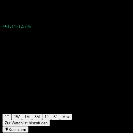
€73,66
1545
+€1,14
+1,57%
07:06 Heute
1T
1W
1M
3M
1J
5J
Max
Zur Watchlist hinzufügen
Kursalarm