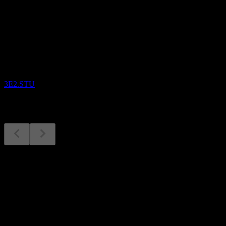
Bevorstehend
Quartalszahlen
4
NOV
Etsy
3E2.STU
Quartalszahlen
4
Nov
Erwartet
Q1 2026
Q2 2026