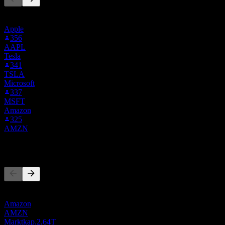
Diese Liste basiert auf den Watchlisten von Stock Events-Nutzern,
die 3E2.STU folgen. Es ist keine Anlageempfehlung.
Apple
356
AAPL
Tesla
341
TSLA
Microsoft
337
MSFT
Amazon
325
AMZN
Wettbewerber
Diese Liste ist eine Analyse basierend auf aktuellen
Marktereignissen. Sie ist keine Anlageempfehlung.
Amazon
AMZN
Marktkap.
2,64T