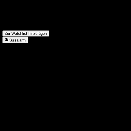
Wann veröffentlicht Etsy die nächsten Quartalszahlen?
▼
Wie waren die Quartalszahlen von Etsy im letzten Quartal?
▼
Wie hoch war der Umsatz von Etsy im letzten Jahr?
▼
Wie hoch war der Nettogewinn von Etsy im letzten Jahr?
▼
In welchem Sektor ist Etsy tätig?
▼
Wann hat Etsy einen Split durchgeführt?
▼
Zur Watchlist hinzufügen
Kursalarm