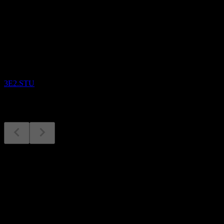
Próximos
Resultados financieros
4
NOV
Etsy
3E2.STU
Resultados financieros
4
Nov
Esperado
Q1 2026
Q2 2026