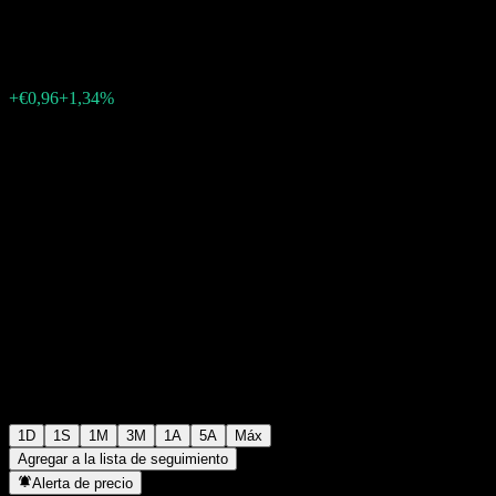
€72,52
1543
+€0,96
+1,34%
19:55 Hoy
1D
1S
1M
3M
1A
5A
Máx
Agregar a la lista de seguimiento
Alerta de precio