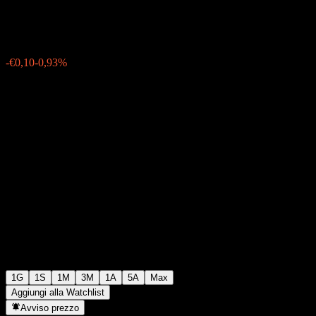
€10,70
466
-€0,10
-0,93%
Thursday 06:33
1G
1S
1M
3M
1A
5A
Max
Aggiungi alla Watchlist
Avviso prezzo