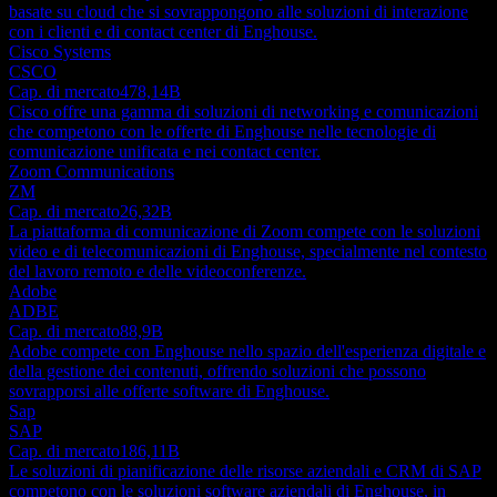
basate su cloud che si sovrappongono alle soluzioni di interazione
con i clienti e di contact center di Enghouse.
Cisco Systems
CSCO
Cap. di mercato
478,14B
Cisco offre una gamma di soluzioni di networking e comunicazioni
che competono con le offerte di Enghouse nelle tecnologie di
comunicazione unificata e nei contact center.
Zoom Communications
ZM
Cap. di mercato
26,32B
La piattaforma di comunicazione di Zoom compete con le soluzioni
video e di telecomunicazioni di Enghouse, specialmente nel contesto
del lavoro remoto e delle videoconferenze.
Adobe
ADBE
Cap. di mercato
88,9B
Adobe compete con Enghouse nello spazio dell'esperienza digitale e
della gestione dei contenuti, offrendo soluzioni che possono
sovrapporsi alle offerte software di Enghouse.
Sap
SAP
Cap. di mercato
186,11B
Le soluzioni di pianificazione delle risorse aziendali e CRM di SAP
competono con le soluzioni software aziendali di Enghouse, in