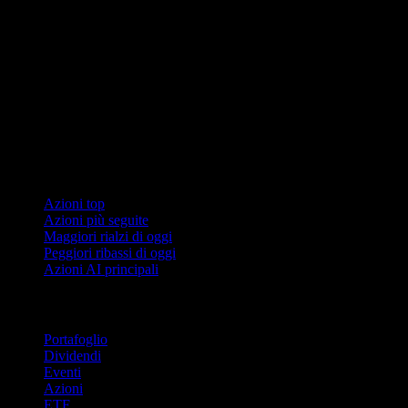
Collezioni
Azioni top
Azioni più seguite
Maggiori rialzi di oggi
Peggiori ribassi di oggi
Azioni AI principali
Funzionalità
Portafoglio
Dividendi
Eventi
Azioni
ETF