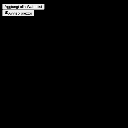
Dove si trova la sede di Enghouse Systems?
▼
Aggiungi alla Watchlist
Avviso prezzo