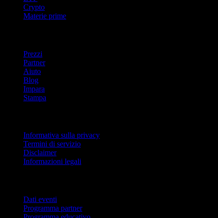
Crypto
Materie prime
company
Prezzi
Partner
Aiuto
Blog
Impara
Stampa
Legale
Informativa sulla privacy
Termini di servizio
Disclaimer
Informazioni legali
Per aziende
Dati eventi
Programma partner
Programma educativo