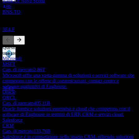
Bank Of Nova Scotia
Ex-dividendo
86
16
BNS.TO
AUG
27
Enghouse Systems
Concorrenti
Stimato
3E4.F
Questo elenco è un'analisi basata su eventi di mercato recenti. Non è
una raccomandazione di investimento.
Microsoft
Pagamento del dividendo
MSFT
27
Cap. di mercato
2,86T
AUG
27
Microsoft offre una vasta gamma di soluzioni e servizi software che
Enghouse Systems
competono con le offerte di comunicazioni, contact center e
Stimato
software aggiuntivi di Enghouse.
3E4.F
Oracle
ORCL
Cap. di mercato
405,11B
Oracle fornisce soluzioni enterprise e cloud che competono con il
software di Enghouse in termini di ERP, CRM e servizi cloud.
Salesforce
CRM
Cap. di mercato
133,76B
Salesforce è in competizione nello spazio CRM, offrendo soluzioni