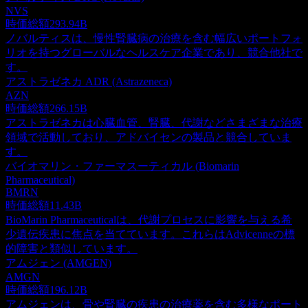
NVS
時価総額
293.94B
ノバルティスは、慢性腎臓病の治療を含む幅広いポートフォ
リオを持つグローバルなヘルスケア企業であり、競合他社で
す。
アストラゼネカ ADR (Astrazeneca)
AZN
時価総額
266.15B
アストラゼネカは心臓血管、腎臓、代謝などさまざまな治療
領域で活動しており、アドバイセンの製品と競合していま
す。
バイオマリン・ファーマスーティカル (Biomarin
Pharmaceutical)
BMRN
時価総額
11.43B
BioMarin Pharmaceuticalは、代謝プロセスに影響を与える希
少遺伝疾患に焦点を当てています。これらはAdvicenneの標
的障害と類似しています。
アムジェン (AMGEN)
AMGN
時価総額
196.12B
アムジェンは、骨や腎臓の疾患の治療薬を含む多様なポート