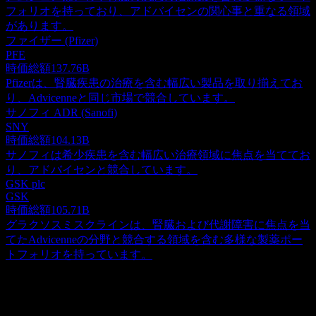
フォリオを持っており、アドバイセンの関心事と重なる領域
があります。
ファイザー (Pfizer)
PFE
時価総額
137.76B
Pfizerは、腎臓疾患の治療を含む幅広い製品を取り揃えてお
り、Advicenneと同じ市場で競合しています。
サノフィ ADR (Sanofi)
SNY
時価総額
104.13B
サノフィは希少疾患を含む幅広い治療領域に焦点を当ててお
り、アドバイセンと競合しています。
GSK plc
GSK
時価総額
105.71B
グラクソスミスクラインは、腎臓および代謝障害に焦点を当
てたAdvicenneの分野と競合する領域を含む多様な製薬ポー
トフォリオを持っています。
概要