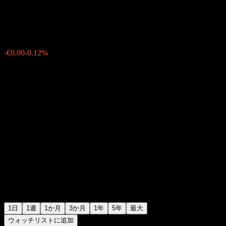
€1.6620
16
-€0.00
-0.12%
10:03 今日
1日
1週
1か月
3か月
1年
5年
最大
ウォッチリストに追加