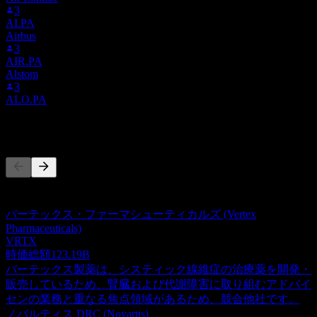
3
AI.PA
Airbus
3
AIR.PA
Alstom
3
ALO.PA
競合他社
このリストは最近の市場イベントに基づく分析です。投資推
奨ではありません。
バーテックス・ファーマシューティカルズ (Vertex
Pharmaceuticals)
VRTX
時価総額
123.19B
バーテックス製薬は、システィック線維症の治療薬を開発・
販売しているため、腎臓および代謝障害に取り組むアドバイ
センの業務と重なる焦点領域があるため、競合他社です。
ノバルティス DRC (Novartis)