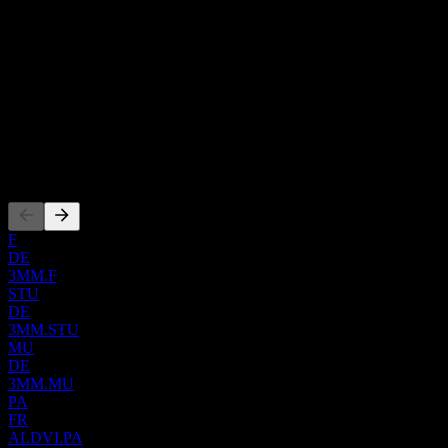
特殊医薬品メーカーであるAdvicenne S.A.は、フランス国内
および国際的に、希少な腎疾患に対する治療法の開発、商業
化、および安全な治療を提供しています。同社は代謝異常の
Show more...
治療薬としてSibnayalを提供しています。また、重度で、日
CEO
常生活に支障をきたす、あるいは受け入れがたい苦痛を伴う
ISIN
不安症の短期的な症状を治療するためのクロバザム製剤であ
FR0013296746
るLikozam、およびてんかん発作の治療のためのレベチラセ
タムの製剤であるLevidcenの販売も行っています。Advicenne
上場銘柄
S.A.は2007年に設立され、フランスのパリに本社を置いてい
ます。
F
DE
3MM.F
STU
DE
3MM.STU
MU
DE
3MM.MU
PA
FR
ALDVI.PA