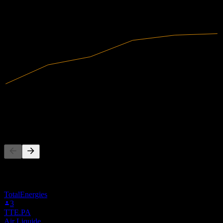
2022
2023
2024
2025
8.79M
売上高
-14.49M
純利益
他の人もフォロー中
このリストは、3MM.STU をフォローしているStock Eventsユ
ーザーのウォッチリストに基づいています。投資推奨ではあ
りません。
TotalEnergies
3
TTE.PA
Air Liquide