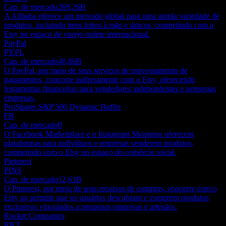
Cap. de mercado
269,26B
A Alibaba oferece um mercado global para uma ampla variedade de
produtos, incluindo itens feitos à mão e únicos, competindo com a
Etsy no espaço de varejo online internacional.
PayPal
PYPL
Cap. de mercado
40,86B
O PayPal, por meio de seus serviços de processamento de
pagamentos, concorre indiretamente com o Etsy, oferecendo
ferramentas financeiras para vendedores independentes e pequenas
empresas.
ProShares S&P 500 Dynamic Buffer
FB
Cap. de mercado
0
O Facebook Marketplace e o Instagram Shopping oferecem
plataformas para indivíduos e empresas venderem produtos,
competindo com o Etsy no espaço do comércio social.
Pinterest
PINS
Cap. de mercado
12,61B
O Pinterest, por meio de seus recursos de compras, concorre com o
Etsy ao permitir que os usuários descubram e comprem produtos
exclusivos vinculados a pequenas empresas e artesãos.
Rocket Companies
RKT