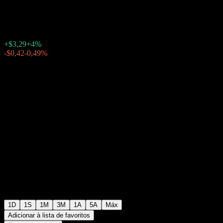
$85,55
1545
+$3,29
+4%
Friday 20:00
-$0,42
-0,49%
Friday 23:34
Após o mercado
1D
1S
1M
3M
1A
5A
Máx
Adicionar à lista de favoritos