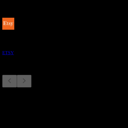
Próximos
Resultados financeiros
4
NOV
Etsy
ETSY
Resultados financeiros
4
Nov
Previsto
Q4 2024