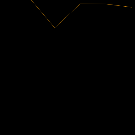
2,88B
Receita
162,98M
Lucro líquido
Classificações de analistas
81,65
Preço-alvo médio
A estimativa mais alta é 100,00.
De 21 avaliações nos últimos 6 meses. Isto não é uma
recomendação de investimento.
Comprar
43
%
Manter
52
%
Vender
5
%
As pessoas também seguem