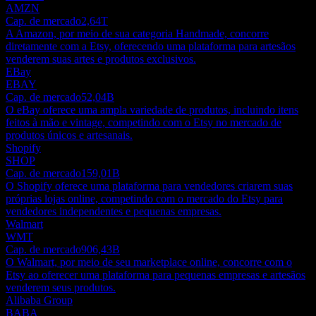
AMZN
Cap. de mercado
2,64T
A Amazon, por meio de sua categoria Handmade, concorre
diretamente com a Etsy, oferecendo uma plataforma para artesãos
venderem suas artes e produtos exclusivos.
EBay
EBAY
Cap. de mercado
52,04B
O eBay oferece uma ampla variedade de produtos, incluindo itens
feitos à mão e vintage, competindo com o Etsy no mercado de
produtos únicos e artesanais.
Shopify
SHOP
Cap. de mercado
159,01B
O Shopify oferece uma plataforma para vendedores criarem suas
próprias lojas online, competindo com o mercado do Etsy para
vendedores independentes e pequenas empresas.
Walmart
WMT
Cap. de mercado
906,43B
O Walmart, por meio de seu marketplace online, concorre com o
Etsy ao oferecer uma plataforma para pequenas empresas e artesãos
venderem seus produtos.
Alibaba Group
BABA