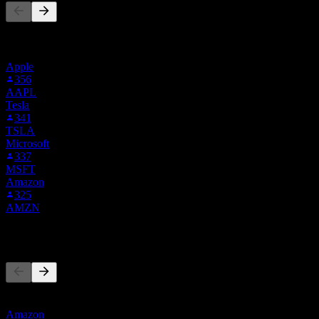
Esta lista é baseada nas listas de favoritos dos usuários do Stock
Events que seguem ETSY. Não é uma recomendação de
investimento.
Apple
356
AAPL
Tesla
341
TSLA
Microsoft
337
MSFT
Amazon
325
AMZN
Concorrentes
Esta lista é uma análise baseada em eventos recentes do mercado.
Não é uma recomendação de investimento.
Amazon