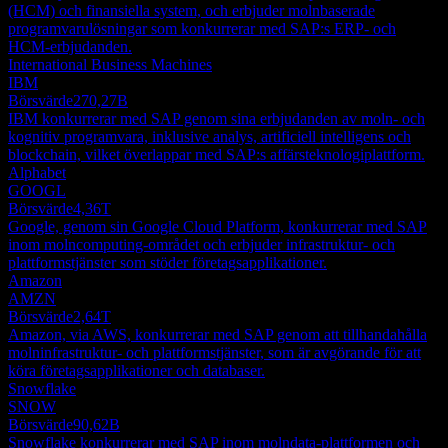
(HCM) och finansiella system, och erbjuder molnbaserade
programvarulösningar som konkurrerar med SAP:s ERP- och
HCM-erbjudanden.
International Business Machines
IBM
Börsvärde
270,27B
IBM konkurrerar med SAP genom sina erbjudanden av moln- och
kognitiv programvara, inklusive analys, artificiell intelligens och
blockchain, vilket överlappar med SAP:s affärsteknologiplattform.
Alphabet
GOOGL
Börsvärde
4,36T
Google, genom sin Google Cloud Platform, konkurrerar med SAP
inom molncomputing-området och erbjuder infrastruktur- och
plattformstjänster som stöder företagsapplikationer.
Amazon
AMZN
Börsvärde
2,64T
Amazon, via AWS, konkurrerar med SAP genom att tillhandahålla
molninfrastruktur- och plattformstjänster, som är avgörande för att
köra företagsapplikationer och databaser.
Snowflake
SNOW
Börsvärde
90,62B
Snowflake konkurrerar med SAP inom molndata-plattformen och