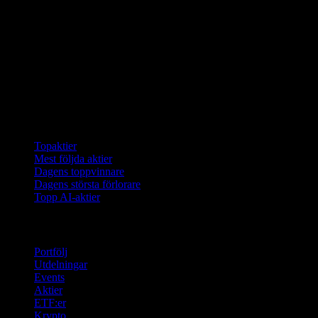
Samlingar
Topaktier
Mest följda aktier
Dagens toppvinnare
Dagens största förlorare
Topp AI-aktier
Funktioner
Portfölj
Utdelningar
Events
Aktier
ETF:er
Krypto