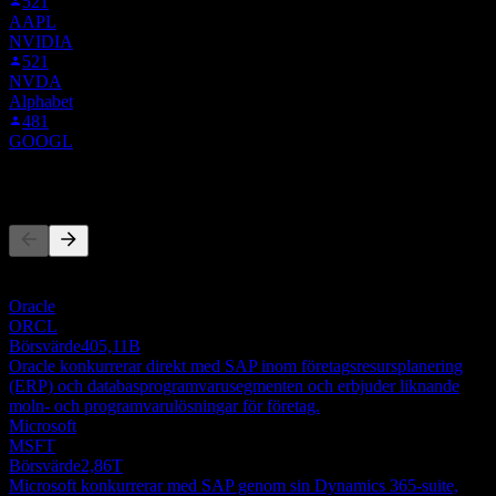
521
AAPL
NVIDIA
521
NVDA
Alphabet
481
GOOGL
Konkurrenter
Denna lista är en analys baserad på senaste marknadshändelser. Det
är ingen investeringsrekommendation.
Oracle
ORCL
Börsvärde
405,11B
Oracle konkurrerar direkt med SAP inom företagsresursplanering
(ERP) och databasprogramvarusegmenten och erbjuder liknande
moln- och programvarulösningar för företag.
Microsoft
MSFT
Börsvärde
2,86T
Microsoft konkurrerar med SAP genom sin Dynamics 365-suite,