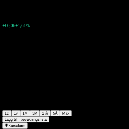
€3,78
4694
+€0,06
+1,61%
Friday 06:55
1D
1v
1M
3M
1 år
5Å
Max
Lägg till i bevakningslista
Kursalarm