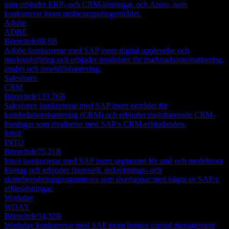
som erbjuder ERP- och CRM-lösningar, och Azure, som
konkurrerar inom molncomputingområdet.
Adobe
ADBE
Börsvärde
88,9B
Adobe konkurrerar med SAP inom digital upplevelse och
marknadsföring och erbjuder produkter för marknadsautomatisering,
analys och innehållshantering.
Salesforce
CRM
Börsvärde
133,76B
Salesforce konkurrerar med SAP inom området för
kundrelationshantering (CRM) och erbjuder molnbaserade CRM-
lösningar som rivaliserar med SAP:s CRM-erbjudanden.
Intuit
INTU
Börsvärde
75,21B
Intuit konkurrerar med SAP inom segmentet för små och medelstora
företag och erbjuder finansiell, redovisnings- och
skatteberedningsprogramvara som överlappar med några av SAP:s
affärslösningar.
Workday
WDAY
Börsvärde
34,32B
Workday konkurrerar med SAP inom human capital management