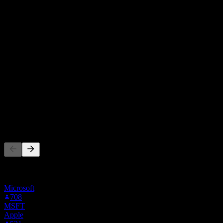
Analytikerbetyg
159,10
Genomsnittligt riktkurs
Den högsta uppskattningen är 183,63.
Från 4 omdömen under de senaste 6 månaderna. Detta är ingen
investeringsrekommendation.
Köp
75
%
Behåll
25
%
Sälj
0
%
Andra följer också
Denna lista baseras på bevakningslistor från Stock Events-
användare som följer SAP1.F. Det är ingen
investeringsrekommendation.
Microsoft
708
MSFT
Apple