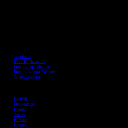
Samlingar
Topaktier
Mest följda aktier
Dagens toppvinnare
Dagens största förlorare
Topp AI-aktier
Funktioner
Portfölj
Utdelningar
Events
Aktier
ETF:er
Krypto