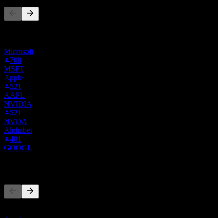
Denna lista baseras på bevakningslistor från Stock Events-
användare som följer SAPN.MX. Det är ingen
investeringsrekommendation.
Microsoft
708
MSFT
Apple
521
AAPL
NVIDIA
521
NVDA
Alphabet
481
GOOGL
Konkurrenter
Denna lista är en analys baserad på senaste marknadshändelser. Det
är ingen investeringsrekommendation.