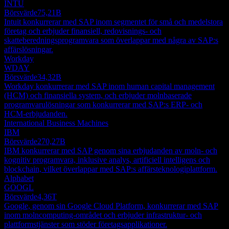
INTU
Börsvärde
75,21B
Intuit konkurrerar med SAP inom segmentet för små och medelstora
företag och erbjuder finansiell, redovisnings- och
skatteberedningsprogramvara som överlappar med några av SAP:s
affärslösningar.
Workday
WDAY
Börsvärde
34,32B
Workday konkurrerar med SAP inom human capital management
(HCM) och finansiella system, och erbjuder molnbaserade
programvarulösningar som konkurrerar med SAP:s ERP- och
HCM-erbjudanden.
International Business Machines
IBM
Börsvärde
270,27B
IBM konkurrerar med SAP genom sina erbjudanden av moln- och
kognitiv programvara, inklusive analys, artificiell intelligens och
blockchain, vilket överlappar med SAP:s affärsteknologiplattform.
Alphabet
GOOGL
Börsvärde
4,36T
Google, genom sin Google Cloud Platform, konkurrerar med SAP
inom molncomputing-området och erbjuder infrastruktur- och
plattformstjänster som stöder företagsapplikationer.