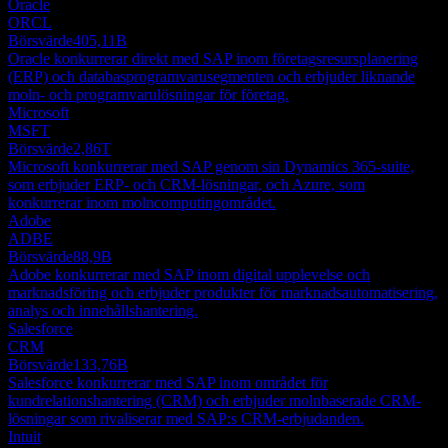
Oracle
ORCL
Börsvärde
405,11B
Oracle konkurrerar direkt med SAP inom företagsresursplanering
(ERP) och databasprogramvarusegmenten och erbjuder liknande
moln- och programvarulösningar för företag.
Microsoft
MSFT
Börsvärde
2,86T
Microsoft konkurrerar med SAP genom sin Dynamics 365-suite,
som erbjuder ERP- och CRM-lösningar, och Azure, som
konkurrerar inom molncomputingområdet.
Adobe
ADBE
Börsvärde
88,9B
Adobe konkurrerar med SAP inom digital upplevelse och
marknadsföring och erbjuder produkter för marknadsautomatisering,
analys och innehållshantering.
Salesforce
CRM
Börsvärde
133,76B
Salesforce konkurrerar med SAP inom området för
kundrelationshantering (CRM) och erbjuder molnbaserade CRM-
lösningar som rivaliserar med SAP:s CRM-erbjudanden.
Intuit