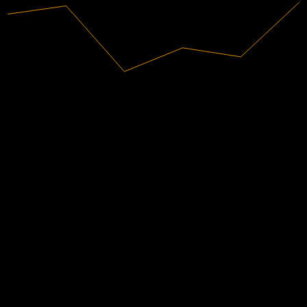
798,86B
Intäkter
155,51B
Nettovinst
Analytikerbetyg
2 851,51
Genomsnittligt riktkurs
Den högsta uppskattningen är 3 291,25.
Från 4 omdömen under de senaste 6 månaderna. Detta är ingen
investeringsrekommendation.
Köp
75
%
Behåll
25
%
Sälj
0
%
Andra följer också