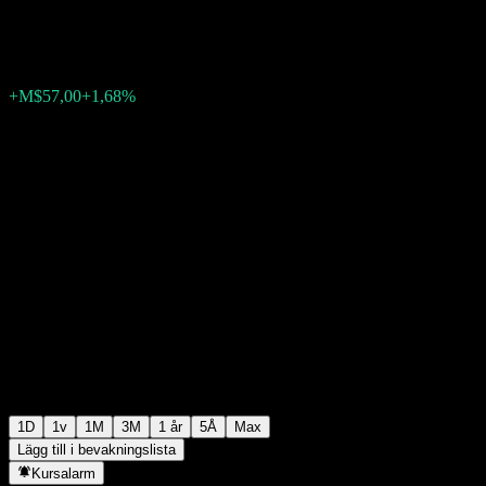
M$3 447,00
4692
+M$57,00
+1,68%
13:30 Idag
1D
1v
1M
3M
1 år
5Å
Max
Lägg till i bevakningslista
Kursalarm