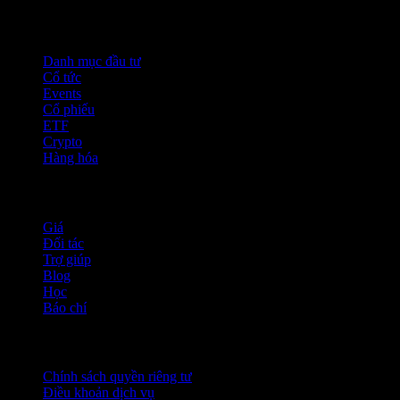
Tính năng
Danh mục đầu tư
Cổ tức
Events
Cổ phiếu
ETF
Crypto
Hàng hóa
company
Giá
Đối tác
Trợ giúp
Blog
Học
Báo chí
Pháp lý
Chính sách quyền riêng tư
Điều khoản dịch vụ