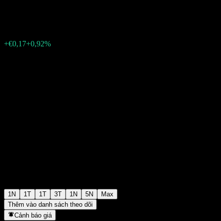
€18,60
79
+€0,17
+0,92%
Thursday 11:22
1N
1T
1T
3T
1N
5N
Max
Thêm vào danh sách theo dõi
Cảnh báo giá