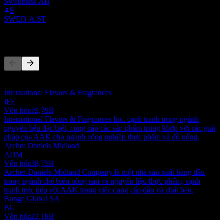
Swedbank AB
9
SWED-A.ST
Đối thủ
Danh sách này là phân tích dựa trên các sự kiện thị trường gần đây.
Đây không phải là khuyến nghị đầu tư.
International Flavors & Fragrances
IFF
Vốn hóa
19,79B
International Flavors & Fragrances Inc. cạnh tranh trong ngành
nguyên liệu đặc biệt, cung cấp các sản phẩm trùng khớp với các giải
pháp của AAK cho ngành công nghiệp thực phẩm và đồ uống.
Archer Daniels Midland
ADM
Vốn hóa
38,75B
Archer-Daniels-Midland Company là một nhà sản xuất hàng đầu
trong ngành chế biến nông sản và nguyên liệu thực phẩm, cạnh
tranh trực tiếp với AAK trong việc cung cấp dầu và chất béo.
Bunge Global SA
BG
Vốn hóa
22,18B