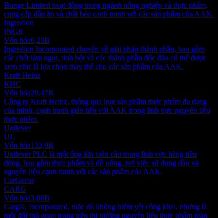
Bunge Limited hoạt động trong ngành nông nghiệp và thực phẩm,
cung cấp dầu ăn và chất béo cạnh tranh với các sản phẩm của AAK.
Ingredion
INGR
Vốn hóa
6,23B
Ingredion Incorporated chuyên về giải pháp thành phần, bao gồm
các chất làm ngọt, tinh bột và các thành phần độc đáo có thể được
xem như là lựa chọn thay thế cho các sản phẩm của AAK.
Kraft Heinz
KHC
Vốn hóa
29,47B
Công ty Kraft Heinz, thông qua loạt sản phẩm thực phẩm đa dạng
của mình, cạnh tranh gián tiếp với AAK trong lĩnh vực nguyên liệu
thực phẩm.
Unilever
UL
Vốn hóa
132,9B
Unilever PLC là một ông lớn toàn cầu trong lĩnh vực hàng tiêu
dùng, bao gồm thực phẩm và đồ uống, nơi việc sử dụng dầu và
nguyên liệu cạnh tranh với các sản phẩm của AAK.
CarGurus
CARG
Vốn hóa
3,08B
Cargill, Incorporated, mặc dù không niêm yết công khai, nhưng là
một đối thủ quan trọng trên thị trường nguyên liệu thực phẩm toàn