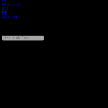
6AA0.STU
MU
DE
6AA0.MU
0 Comments
Chia sẻ ý kiến của bạn
FAQ
Giá cổ phiếu AAK AB hôm nay là bao nhiêu?
▼
Mã cổ phiếu của AAK AB là gì?
▼
Giá cổ phiếu AAK AB có đang tăng không?
▼
Vốn hóa thị trường của AAK AB là bao nhiêu?
▼
Khi nào AAK AB công bố kết quả tài chính tiếp theo?
▼
Kết quả tài chính của AAK AB trong quý trước như thế nào?
▼
Doanh thu của AAK AB năm ngoái là bao nhiêu?
▼
Thu nhập ròng của AAK AB trong năm ngoái là bao nhiêu?
▼