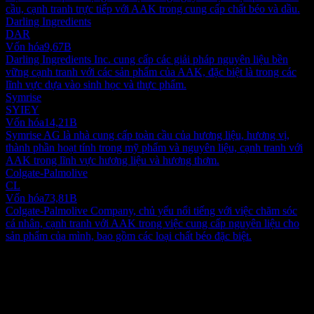
cầu, cạnh tranh trực tiếp với AAK trong cung cấp chất béo và dầu.
Darling Ingredients
DAR
Vốn hóa
9,67B
Darling Ingredients Inc. cung cấp các giải pháp nguyên liệu bền
vững cạnh tranh với các sản phẩm của AAK, đặc biệt là trong các
lĩnh vực dựa vào sinh học và thực phẩm.
Symrise
SYIEY
Vốn hóa
14,21B
Symrise AG là nhà cung cấp toàn cầu của hương liệu, hương vị,
thành phần hoạt tính trong mỹ phẩm và nguyên liệu, cạnh tranh với
AAK trong lĩnh vực hương liệu và hương thơm.
Colgate-Palmolive
CL
Vốn hóa
73,81B
Colgate-Palmolive Company, chủ yếu nổi tiếng với việc chăm sóc
cá nhân, cạnh tranh với AAK trong việc cung cấp nguyên liệu cho
sản phẩm của mình, bao gồm các loại chất béo đặc biệt.
Giới thiệu
AAK AB (publ.) hoạt động trên toàn cầu, chuyên sản xuất và phân
phối các loại dầu và chất béo có nguồn gốc từ thực vật. Danh mục