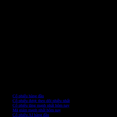
Bộ sưu tập
Cổ phiếu hàng đầu
Cổ phiếu được theo dõi nhiều nhất
Cổ phiếu tăng mạnh nhất hôm nay
Mã giảm mạnh nhất hôm nay
Cổ phiếu AI hàng đầu