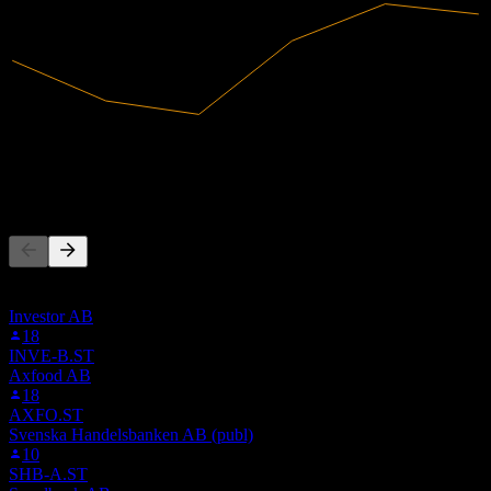
4,25B
Doanh thu
316,49M
Lợi nhuận ròng
Người khác cũng theo dõi
Danh sách này dựa trên danh sách theo dõi của người dùng Stock
Events theo dõi 6AA0.F. Đây không phải là khuyến nghị đầu tư.
Investor AB
18
INVE-B.ST
Axfood AB
18
AXFO.ST
Svenska Handelsbanken AB (publ)
10
SHB-A.ST