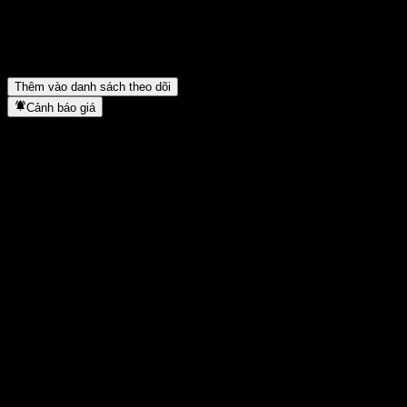
AAK AB có trả cổ tức không?
▼
AAK AB có bao nhiêu nhân viên?
▼
AAK AB thuộc lĩnh vực nào?
▼
AAK AB hoàn tất việc tách cổ phiếu khi nào?
▼
Trụ sở chính của AAK AB ở đâu?
▼
Thêm vào danh sách theo dõi
Cảnh báo giá