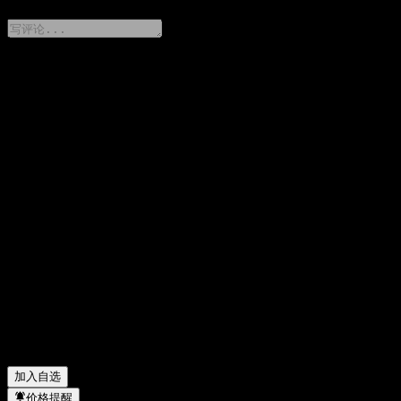
分享你的想法
FAQ
Biophytis 今天的股价是多少？
▼
Biophytis 的股票代码是什么？
▼
Biophytis 的股价在上涨吗？
▼
Biophytis 的市值是多少？
▼
Biophytis 下一次财报日期是什么时候？
▼
Biophytis 去年的营收是多少？
▼
Biophytis 去年的净利润是多少？
▼
Biophytis 有多少名员工？
▼
Biophytis 属于哪个行业？
▼
Biophytis 何时完成拆股？
▼
Biophytis 的总部在哪里？
▼
加入自选
价格提醒