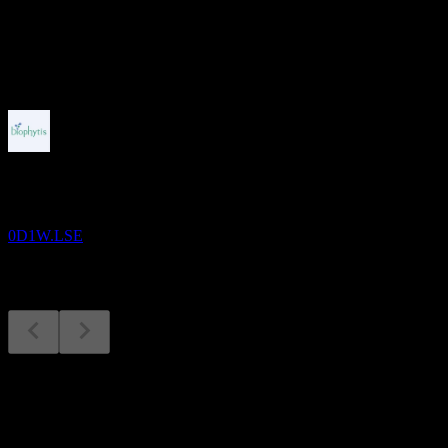
股息
-
即将到来
财报
11
SEP
Biophytis
0D1W.LSE
财报
11
Sep
预期