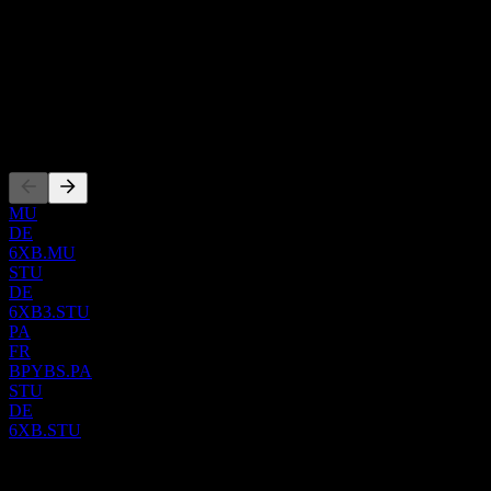
法的 AI 驱动药物研发技术。公司成立于 2006 年，总部位于
国家
法国巴黎。
法国
ISIN
FR001400OLP5
上市
MU
DE
6XB.MU
STU
DE
6XB3.STU
PA
FR
BPYBS.PA
STU
DE
6XB.STU
0 Comments