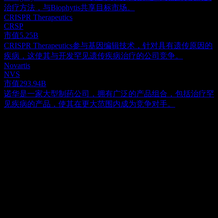
治疗方法，与Biophytis共享目标市场。
CRISPR Therapeutics
CRSP
市值
5.25B
CRISPR Therapeutics参与基因编辑技术，针对具有遗传原因的
疾病，这使其与开发罕见遗传疾病治疗的公司竞争。
Novartis
NVS
市值
293.94B
诺华是一家大型制药公司，拥有广泛的产品组合，包括治疗罕
见疾病的产品，使其在更大范围内成为竞争对手。
关于
Biophytis S.A. 是一家临床阶段的生物技术公司，专注于开发
旨在减缓退行性过程并改善年龄相关疾病患者功能预后的治疗
药物。公司的核心候选药物为 BIO101，用于治疗肥胖症、新
Show more...
冠肺炎引起的呼吸道感染、肌少症以及杜氏肌营养不良症
首席执行官
(DMD)。公司已与 AFM-Telethon 签署合作协议，共同开发用
Mr. Stanislas Veillet Ph.D.
于治疗 DMD 的 BIO101。此外，公司还与 LynxKite
员工
Technologies Pte Ltd 建立了联盟关系，致力于开发用于长寿疗
19