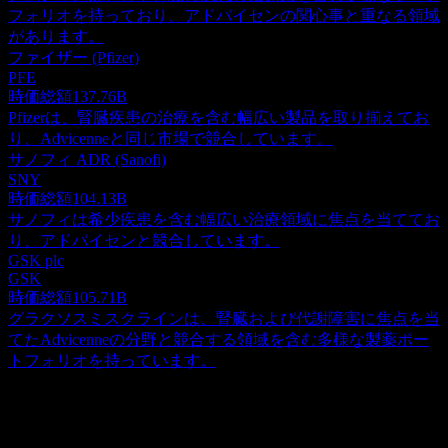
フォリオを持っており、アドバイセンの関心事と重なる領域
があります。
ファイザー (Pfizer)
PFE
時価総額
137.76B
Pfizerは、腎臓疾患の治療を含む幅広い製品を取り揃えてお
り、Advicenneと同じ市場で競合しています。
サノフィ ADR (Sanofi)
SNY
時価総額
104.13B
サノフィは希少疾患を含む幅広い治療領域に焦点を当ててお
り、アドバイセンと競合しています。
GSK plc
GSK
時価総額
105.71B
グラクソスミスクラインは、腎臓および代謝障害に焦点を当
てたAdvicenneの分野と競合する領域を含む多様な製薬ポー
トフォリオを持っています。
概要