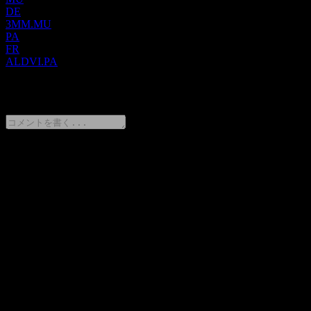
DE
3MM.MU
PA
FR
ALDVI.PA
0 Comments
意見をシェア
FAQ
Advicenneの株価は今日いくらですか？
▼
Advicenneの株式ティッカーは何ですか？
▼
Advicenneの株価は上昇していますか？
▼
Advicenne の時価総額は？
▼
Advicenneの次回の決算日はいつですか？
▼
Advicenne の昨年の収益はどのくらいですか？
▼