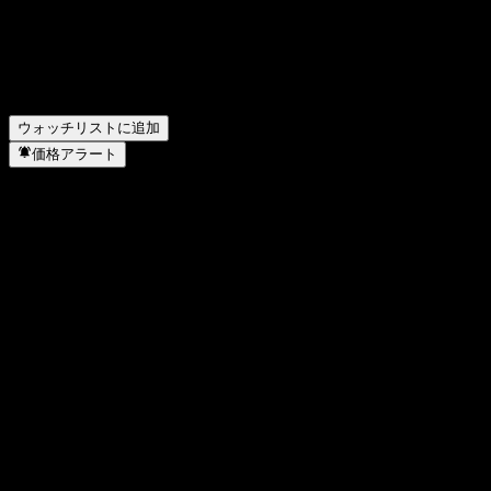
Advicenne の昨年の純利益はいくらですか？
▼
Advicenne の従業員数は何人ですか？
▼
Advicenne はどのセクターに属していますか？
▼
Advicenne はいつ株式分割を実施しましたか？
▼
Advicenne の本社はどこですか？
▼
ウォッチリストに追加
価格アラート