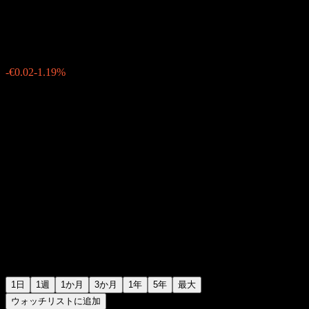
€1.6600
16
-€0.02
-1.19%
09:10 今日
1日
1週
1か月
3か月
1年
5年
最大
ウォッチリストに追加