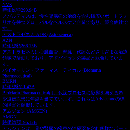
NVS
時価総額
293.94B
ノバルティスは、慢性腎臓病の治療を含む幅広いポートフォ
リオを持つグローバルなヘルスケア企業であり、競合他社で
す。
アストラゼネカ ADR (Astrazeneca)
AZN
時価総額
266.15B
アストラゼネカは心臓血管、腎臓、代謝などさまざまな治療
領域で活動しており、アドバイセンの製品と競合していま
す。
バイオマリン・ファーマスーティカル (Biomarin
Pharmaceutical)
BMRN
時価総額
11.43B
BioMarin Pharmaceuticalは、代謝プロセスに影響を与える希
少遺伝疾患に焦点を当てています。これらはAdvicenneの標
的障害と類似しています。
アムジェン (AMGEN)
AMGN
時価総額
196.12B
アムジェンは、骨や腎臓の疾患の治療薬を含む多様なポート