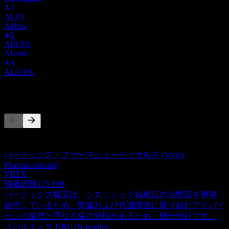
3
AI.PA
Airbus
3
AIR.PA
Alstom
3
ALO.PA
競合他社
このリストは最近の市場イベントに基づく分析です。投資推
奨ではありません。
バーテックス・ファーマシューティカルズ (Vertex
Pharmaceuticals)
VRTX
時価総額
123.19B
バーテックス製薬は、システィック線維症の治療薬を開発・
販売しているため、腎臓および代謝障害に取り組むアドバイ
センの業務と重なる焦点領域があるため、競合他社です。
ノバルティス DRC (Novartis)