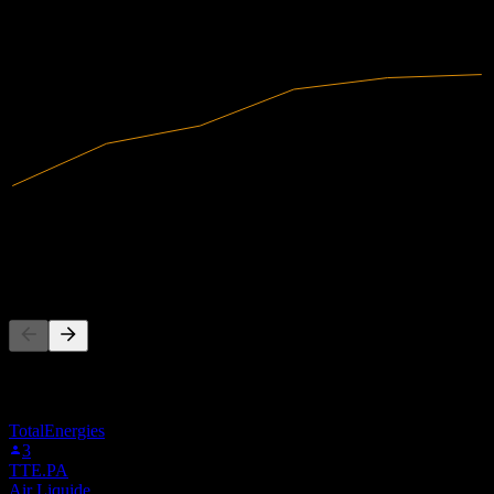
2022
2023
2024
2025
8.79M
売上高
-14.49M
純利益
他の人もフォロー中
このリストは、ALDVI.PA をフォローしているStock Events
ユーザーのウォッチリストに基づいています。投資推奨では
ありません。
TotalEnergies
3
TTE.PA
Air Liquide