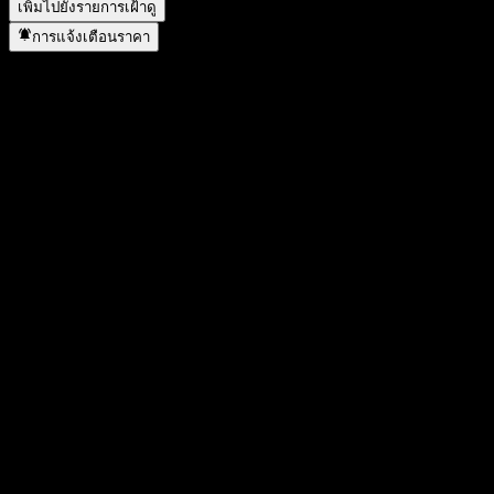
เพิ่มไปยังรายการเฝ้าดู
การแจ้งเตือนราคา
สถิติ
ราคาสูงสุดของวัน
55.9
ราคาต่ำสุดของวัน
55.9
สูงสุด 52W
59.95
ต่ำสุด 52W
43.9
ปริมาณการซื้อขาย
0
ปริมาณเฉลี่ย
512
มูลค่าตลาด
7.87B
อัตราส่วน P/E