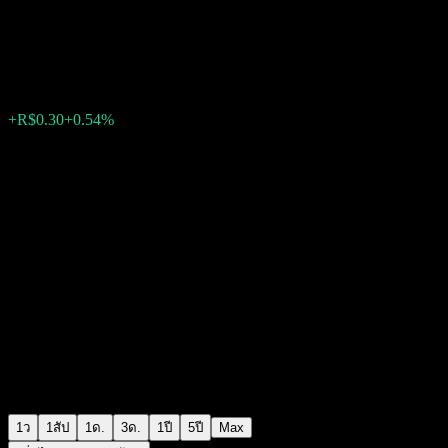
Arrowhead Pharmaceuticals
R$55.90
97
+R$0.30
+0.54%
Wednesday 14:16
1ว
1สัป
1ด.
3ด.
1ปี
5ปี
Max