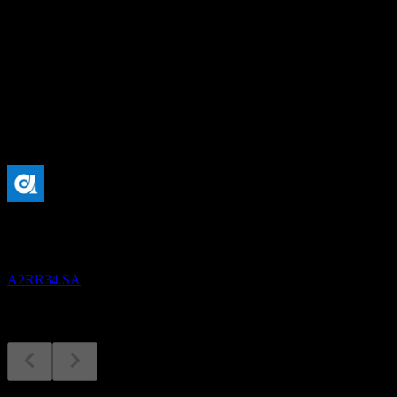
-
อัตราผลตอบแทนเงินปันผล
-
เงินปันผล
-
กำลังจะมาถึง
ผลประกอบการ
30
NOV
Arrowhead Pharmaceuticals
A2RR34.SA