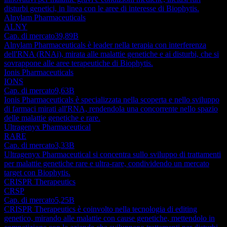
disturbi genetici, in linea con le aree di interesse di Biophytis.
Alnylam Pharmaceuticals
ALNY
Cap. di mercato
39,89B
Alnylam Pharmaceuticals è leader nella terapia con interferenza
dell'RNA (RNAi), mirata alle malattie genetiche e ai disturbi, che si
sovrappone alle aree terapeutiche di Biophytis.
Ionis Pharmaceuticals
IONS
Cap. di mercato
9,63B
Ionis Pharmaceuticals è specializzata nella scoperta e nello sviluppo
di farmaci mirati all'RNA, rendendola una concorrente nello spazio
delle malattie genetiche e rare.
Ultragenyx Pharmaceutical
RARE
Cap. di mercato
3,33B
Ultragenyx Pharmaceutical si concentra sullo sviluppo di trattamenti
per malattie genetiche rare e ultra-rare, condividendo un mercato
target con Biophytis.
CRISPR Therapeutics
CRSP
Cap. di mercato
5,25B
CRISPR Therapeutics è coinvolto nella tecnologia di editing
genetico, mirando alle malattie con cause genetiche, mettendolo in