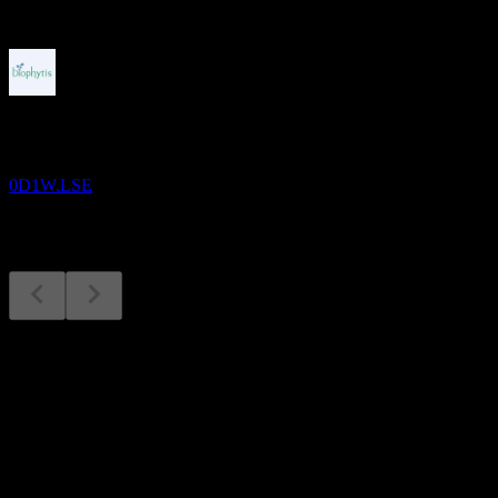
In arrivo
Risultati finanziari
11
SEP
Biophytis
0D1W.LSE
Risultati finanziari
11
Sep
Previsto
Q1 2024
Q2 2024