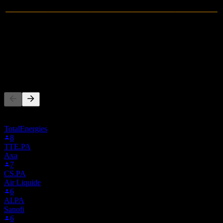
0
Ricavi
-10,38M
Utile netto
Altri seguono anche
Questa lista si basa sulle watchlist degli utenti di Stock Events che
seguono 0D1W.LSE. Non è una raccomandazione di investimento.
TotalEnergies
8
TTE.PA
Axa
7
CS.PA
Air Liquide
6
AI.PA
Sanofi
6