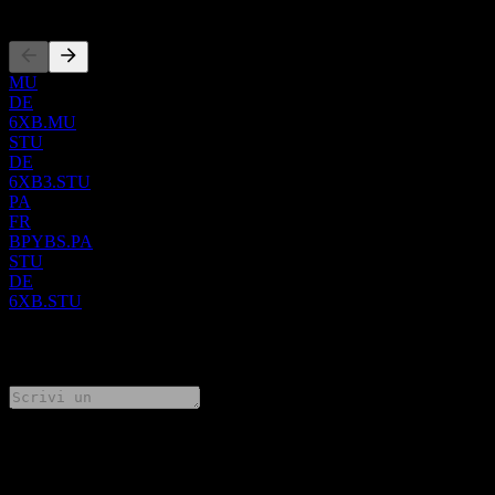
Quotazioni
MU
DE
6XB.MU
STU
DE
6XB3.STU
PA
FR
BPYBS.PA
STU
DE
6XB.STU
0 Comments
Condividi i tuoi pensieri