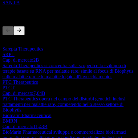
SAN.PA
Concorrenti
Questo elenco è un'analisi basata su eventi di mercato recenti. Non è
una raccomandazione di investimento.
Sarepta Therapeutics
SRPT
Cap. di mercato
2B
Sarepta Therapeutics si concentra sulla scoperta e lo sviluppo di
terapie basate su RNA per malattie rare, simile al focus di Biophytis
sulle malattie rare e le malattie legate all'invecchiamento.
PTC Therapeutics
PTCT
Cap. di mercato
7,04B
PTC Therapeutics opera nel campo dei disturbi genetici, inclusi
trattamenti per malattie rare, competendo nello stesso settore di
Biophytis.
Biomarin Pharmaceutical
BMRN
Cap. di mercato
11,43B
BioMarin Pharmaceutical sviluppa e commercializza biofarmaci
innovativi per malattie gravi e condizioni mediche, inclusi rari